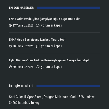
EN SON HABERLER
ENKA Atletizmde Çifte Şampiyonluğun Kupasını Aldı!
ENKA
yorumlar kapalı
27 Temmuz 2026
Atletizmde
Çifte
ENKA Open Şampiyonu Lanlana Tararudee!
Şampiyonluğun
ENKA
yorumlar kapalı
20 Temmuz 2026
Kupasını
Open
Aldı!
Şampiyonu
Eylül Dönmez’den Türkiye Rekoruyla gelen Avrupa İkinciliği!
için
Lanlana
Eylül
yorumlar kapalı
20 Temmuz 2026
Tararudee!
Dönmez’den
için
Türkiye
İLETİŞİM BİLGİLERİ
Rekoruyla
gelen
Sadi Gülçelik Spor Sitesi, Poligon Mah. Katar Cad. 15/A, İstinye
Avrupa
34460 Istanbul, Turkey
İkinciliği!