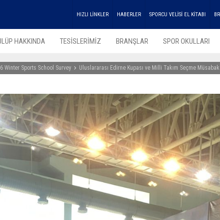
HIZLI LİNKLER
HABERLER
SPORCU VELİSİ EL KİTABI
BR
ULÜP HAKKINDA
TESİSLERİMİZ
BRANŞLAR
SPOR OKULLARI
6 Winter Sports School Survey
Uluslararası Edirne Kupası ve Milli Takım Seçme Müsabaka