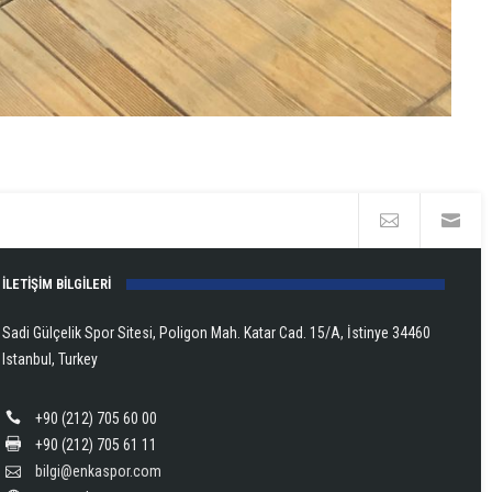
İLETİŞİM BİLGİLERİ
Sadi Gülçelik Spor Sitesi, Poligon Mah. Katar Cad. 15/A, İstinye 34460
Istanbul, Turkey
+90 (212) 705 60 00
+90 (212) 705 61 11
bilgi@enkaspor.com