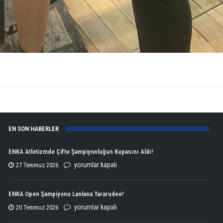
EN SON HABERLER
ENKA Atletizmde Çifte Şampiyonluğun Kupasını Aldı!
ENKA
yorumlar kapalı
27 Temmuz 2026
Atletizmde
Çifte
ENKA Open Şampiyonu Lanlana Tararudee!
Şampiyonluğun
ENKA
yorumlar kapalı
20 Temmuz 2026
Kupasını
Open