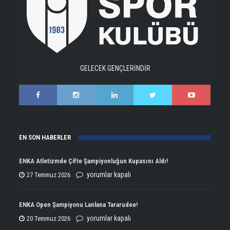
GELECEK GENÇLERİNDİR
EN SON HABERLER
ENKA Atletizmde Çifte Şampiyonluğun Kupasını Aldı!
ENKA
yorumlar kapalı
27 Temmuz 2026
Atletizmde
Çifte
ENKA Open Şampiyonu Lanlana Tararudee!
Şampiyonluğun
ENKA
yorumlar kapalı
20 Temmuz 2026
Kupasını