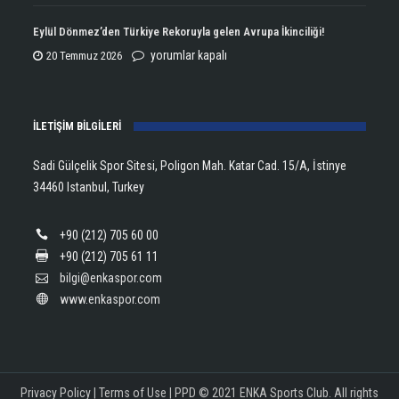
Open
Aldı!
Şampiyonu
Eylül Dönmez’den Türkiye Rekoruyla gelen Avrupa İkinciliği!
için
Lanlana
Eylül
yorumlar kapalı
20 Temmuz 2026
Tararudee!
Dönmez’den
için
Türkiye
İLETİŞİM BİLGİLERİ
Rekoruyla
gelen
Sadi Gülçelik Spor Sitesi, Poligon Mah. Katar Cad. 15/A, İstinye
Avrupa
34460 Istanbul, Turkey
İkinciliği!
için
+90 (212) 705 60 00
+90 (212) 705 61 11
bilgi@enkaspor.com
www.enkaspor.com
Privacy Policy
|
Terms of Use
|
PPD
© 2021 ENKA Sports Club. All rights