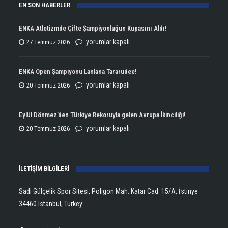
EN SON HABERLER
ENKA Atletizmde Çifte Şampiyonluğun Kupasını Aldı!
ENKA
yorumlar kapalı
27 Temmuz 2026
Atletizmde
Çifte
ENKA Open Şampiyonu Lanlana Tararudee!
Şampiyonluğun
ENKA
yorumlar kapalı
20 Temmuz 2026
Kupasını
Open
Aldı!
Şampiyonu
Eylül Dönmez’den Türkiye Rekoruyla gelen Avrupa İkinciliği!
için
Lanlana
Eylül
yorumlar kapalı
20 Temmuz 2026
Tararudee!
Dönmez’den
için
Türkiye
İLETİŞİM BİLGİLERİ
Rekoruyla
gelen
Sadi Gülçelik Spor Sitesi, Poligon Mah. Katar Cad. 15/A, İstinye
Avrupa
34460 Istanbul, Turkey
İkinciliği!
için