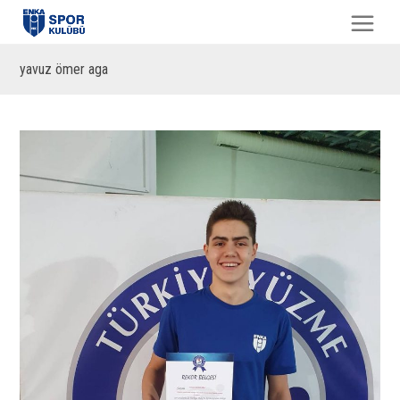
yavuz ömer aga