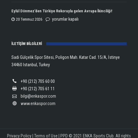
Open
Aldı!
Şampiyonu
Eylül Dönmez’den Türkiye Rekoruyla gelen Avrupa İkinciliği!
için
Lanlana
Eylül
yorumlar kapalı
20 Temmuz 2026
Tararudee!
Dönmez’den
için
Türkiye
İLETİŞİM BİLGİLERİ
Rekoruyla
gelen
Sadi Gülçelik Spor Sitesi, Poligon Mah. Katar Cad. 15/A, İstinye
Avrupa
34460 Istanbul, Turkey
İkinciliği!
için
+90 (212) 705 60 00
+90 (212) 705 61 11
bilgi@enkaspor.com
www.enkaspor.com
Privacy Policy
|
Terms of Use
|
PPD
© 2021 ENKA Sports Club. All rights