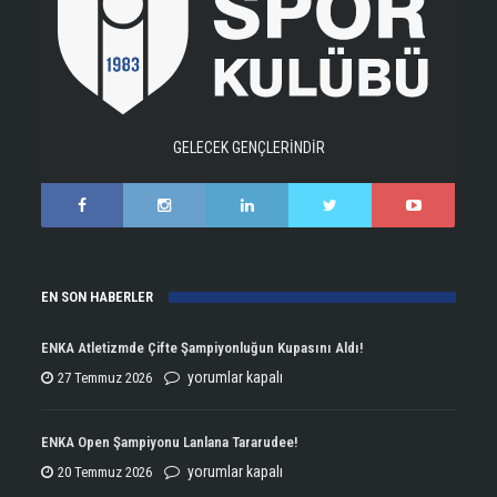
GELECEK GENÇLERİNDİR
EN SON HABERLER
ENKA Atletizmde Çifte Şampiyonluğun Kupasını Aldı!
ENKA
yorumlar kapalı
27 Temmuz 2026
Atletizmde
Çifte
ENKA Open Şampiyonu Lanlana Tararudee!
Şampiyonluğun
ENKA
yorumlar kapalı
20 Temmuz 2026
Kupasını