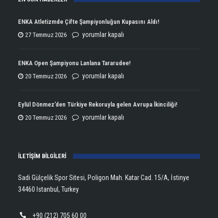
ENKA Atletizmde Çifte Şampiyonluğun Kupasını Aldı!
ENKA
yorumlar kapalı
27 Temmuz 2026
Atletizmde
Çifte
ENKA Open Şampiyonu Lanlana Tararudee!
Şampiyonluğun
ENKA
yorumlar kapalı
20 Temmuz 2026
Kupasını
Open
Aldı!
Şampiyonu
Eylül Dönmez’den Türkiye Rekoruyla gelen Avrupa İkinciliği!
için
Lanlana
Eylül
yorumlar kapalı
20 Temmuz 2026
Tararudee!
Dönmez’den
için
Türkiye
İLETİŞİM BİLGİLERİ
Rekoruyla
gelen
Sadi Gülçelik Spor Sitesi, Poligon Mah. Katar Cad. 15/A, İstinye
Avrupa
34460 Istanbul, Turkey
İkinciliği!
için
+90 (212) 705 60 00