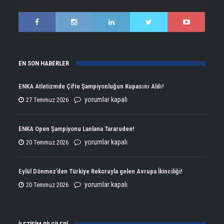
EN SON HABERLER
ENKA Atletizmde Çifte Şampiyonluğun Kupasını Aldı!
ENKA
yorumlar kapalı
27 Temmuz 2026
Atletizmde
Çifte
ENKA Open Şampiyonu Lanlana Tararudee!
Şampiyonluğun
ENKA
yorumlar kapalı
20 Temmuz 2026
Kupasını
Open
Aldı!
Şampiyonu
Eylül Dönmez’den Türkiye Rekoruyla gelen Avrupa İkinciliği!
için
Lanlana
Eylül
yorumlar kapalı
20 Temmuz 2026
Tararudee!
Dönmez’den
için
Türkiye