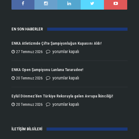
EN SON HABERLER
ENKA Atletizmde Çifte Şampiyonluğun Kupasını Aldı!
ENKA
yorumlar kapalı
27 Temmuz 2026
Atletizmde
Çifte
ENKA Open Şampiyonu Lanlana Tararudee!
Şampiyonluğun
ENKA
yorumlar kapalı
20 Temmuz 2026
Kupasını
Open
Aldı!
Şampiyonu
Eylül Dönmez’den Türkiye Rekoruyla gelen Avrupa İkinciliği!
için
Lanlana
Eylül
yorumlar kapalı
20 Temmuz 2026
Tararudee!
Dönmez’den
için
Türkiye
İLETİŞİM BİLGİLERİ
Rekoruyla
gelen