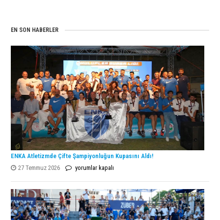
EN SON HABERLER
ENKA Atletizmde Çifte Şampiyonluğun Kupasını Aldı!
ENKA
27 Temmuz 2026
yorumlar kapalı
Atletizmde
Çifte
Şampiyonluğun
Kupasını