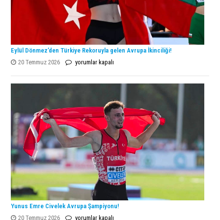
Eylül Dönmez’den Türkiye Rekoruyla gelen Avrupa İkinciliği!
Eylül
20 Temmuz 2026
yorumlar kapalı
Dönmez’den
Türkiye
Rekoruyla
gelen
Avrupa
İkinciliği!
için
Yunus Emre Civelek Avrupa Şampiyonu!
Yunus
20 Temmuz 2026
yorumlar kapalı