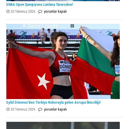
ENKA Open Şampiyonu Lanlana Tararudee!
ENKA
20 Temmuz 2026
yorumlar kapalı
Open
Şampiyonu
Lanlana
Tararudee!
için
Eylül Dönmez’den Türkiye Rekoruyla gelen Avrupa İkinciliği!
Eylül
20 Temmuz 2026
yorumlar kapalı
Dönmez’den
Türkiye