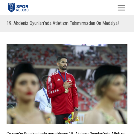
19. Akdeniz Oyunları’nda Atletizm Takımımızdan On Madalya!
Cezayir’in Oran kentinde gerçekleşen 19. Akdeniz Oyunları’nda Atletizm