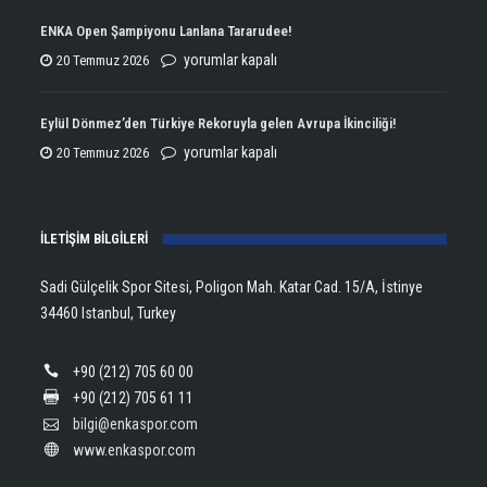
Çifte
ENKA Open Şampiyonu Lanlana Tararudee!
Şampiyonluğun
ENKA
yorumlar kapalı
20 Temmuz 2026
Kupasını
Open
Aldı!
Şampiyonu
Eylül Dönmez’den Türkiye Rekoruyla gelen Avrupa İkinciliği!
için
Lanlana
Eylül
yorumlar kapalı
20 Temmuz 2026
Tararudee!
Dönmez’den
için
Türkiye
İLETİŞİM BİLGİLERİ
Rekoruyla
gelen
Sadi Gülçelik Spor Sitesi, Poligon Mah. Katar Cad. 15/A, İstinye
Avrupa
34460 Istanbul, Turkey
İkinciliği!
için
+90 (212) 705 60 00
+90 (212) 705 61 11
bilgi@enkaspor.com
www.enkaspor.com