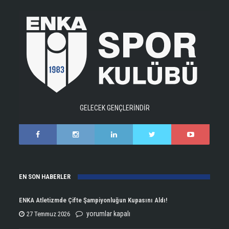
GELECEK GENÇLERİNDİR
EN SON HABERLER
ENKA Atletizmde Çifte Şampiyonluğun Kupasını Aldı!
ENKA
yorumlar kapalı
27 Temmuz 2026
Atletizmde