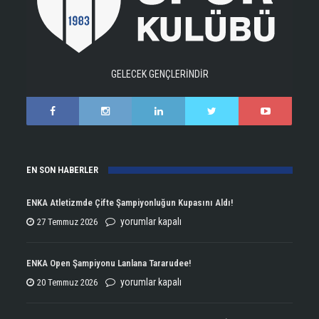
GELECEK GENÇLERİNDİR
EN SON HABERLER
ENKA Atletizmde Çifte Şampiyonluğun Kupasını Aldı!
ENKA
yorumlar kapalı
27 Temmuz 2026
Atletizmde
Çifte
ENKA Open Şampiyonu Lanlana Tararudee!
Şampiyonluğun
ENKA
yorumlar kapalı
20 Temmuz 2026
Kupasını
Open
Aldı!