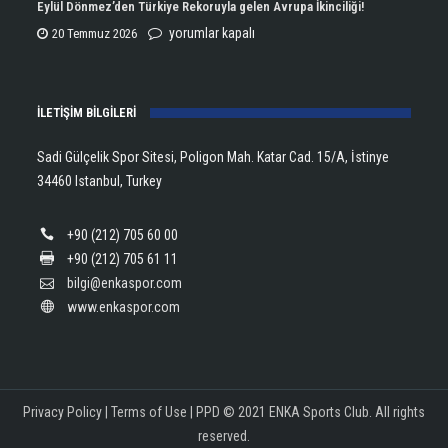
Şampiyonu
Eylül Dönmez’den Türkiye Rekoruyla gelen Avrupa İkinciliği!
için
Lanlana
Eylül
yorumlar kapalı
20 Temmuz 2026
Tararudee!
Dönmez’den
için
Türkiye
İLETİŞİM BİLGİLERİ
Rekoruyla
gelen
Sadi Gülçelik Spor Sitesi, Poligon Mah. Katar Cad. 15/A, İstinye
Avrupa
34460 Istanbul, Turkey
İkinciliği!
için
+90 (212) 705 60 00
+90 (212) 705 61 11
bilgi@enkaspor.com
www.enkaspor.com
Privacy Policy
|
Terms of Use
|
PPD
© 2021 ENKA Sports Club. All rights
reserved.