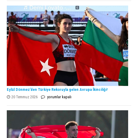
Şampiyonu
Lanlana
Tararudee!
için
Eylül Dönmez’den Türkiye Rekoruyla gelen Avrupa İkinciliği!
Eylül
20 Temmuz 2026
yorumlar kapalı
Dönmez’den
Türkiye
Rekoruyla
gelen
Avrupa