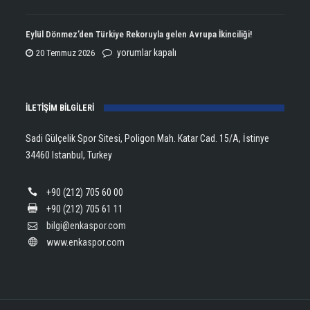
Kupasını
Open
Aldı!
Şampiyonu
Eylül Dönmez’den Türkiye Rekoruyla gelen Avrupa İkinciliği!
için
Lanlana
Eylül
yorumlar kapalı
20 Temmuz 2026
Tararudee!
Dönmez’den
için
Türkiye
İLETİŞİM BİLGİLERİ
Rekoruyla
gelen
Sadi Gülçelik Spor Sitesi, Poligon Mah. Katar Cad. 15/A, İstinye
Avrupa
34460 Istanbul, Turkey
İkinciliği!
için
+90 (212) 705 60 00
+90 (212) 705 61 11
bilgi@enkaspor.com
www.enkaspor.com