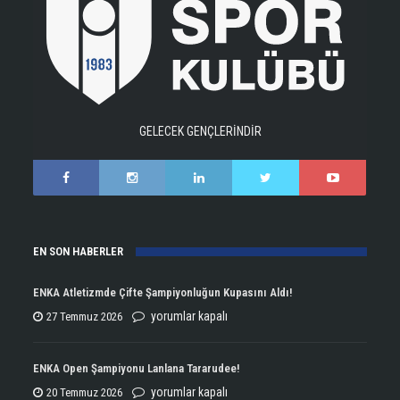
GELECEK GENÇLERİNDİR
EN SON HABERLER
ENKA Atletizmde Çifte Şampiyonluğun Kupasını Aldı!
ENKA
yorumlar kapalı
27 Temmuz 2026
Atletizmde
Çifte
ENKA Open Şampiyonu Lanlana Tararudee!
Şampiyonluğun
ENKA
yorumlar kapalı
20 Temmuz 2026