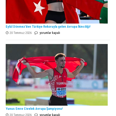
Eylül Dönmez’den Türkiye Rekoruyla gelen Avrupa İkinciliği!
Eylül
20 Temmuz 2026
yorumlar kapalı
Dönmez’den
Türkiye
Rekoruyla
gelen
Avrupa
İkinciliği!
için
Yunus Emre Civelek Avrupa Şampiyonu!
Yunus
20 Temmuz 2026
yorumlar kapalı