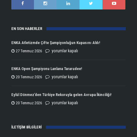
EN SON HABERLER
ENKA Atletizmde Çifte Şampiyonluğun Kupasını Aldı!
ENKA
yorumlar kapalı
27 Temmuz 2026
Atletizmde
Çifte
ENKA Open Şampiyonu Lanlana Tararudee!
Şampiyonluğun
ENKA
yorumlar kapalı
20 Temmuz 2026
Kupasını
Open
Aldı!
Şampiyonu
Eylül Dönmez’den Türkiye Rekoruyla gelen Avrupa İkinciliği!
için
Lanlana
Eylül
yorumlar kapalı
20 Temmuz 2026
Tararudee!
Dönmez’den
için
Türkiye
İLETİŞİM BİLGİLERİ
Rekoruyla
gelen