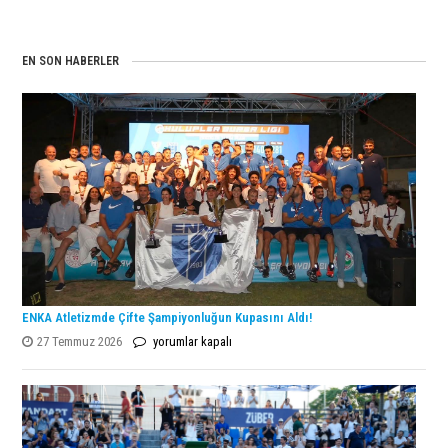
EN SON HABERLER
ENKA Atletizmde Çifte Şampiyonluğun Kupasını Aldı!
ENKA
27 Temmuz 2026
yorumlar kapalı
Atletizmde
Çifte
Şampiyonluğun
Kupasını