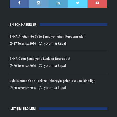
EN SON HABERLER
ENKA Atletizmde Çifte Şampiyonluğun Kupasını Aldı!
ENKA
yorumlar kapalı
27 Temmuz 2026
Atletizmde
Çifte
ENKA Open Şampiyonu Lanlana Tararudee!
Şampiyonluğun
ENKA
yorumlar kapalı
20 Temmuz 2026
Kupasını
Open
Aldı!
Şampiyonu
Eylül Dönmez’den Türkiye Rekoruyla gelen Avrupa İkinciliği!
için
Lanlana
Eylül
yorumlar kapalı
20 Temmuz 2026
Tararudee!
Dönmez’den
için
Türkiye
İLETİŞİM BİLGİLERİ
Rekoruyla
gelen