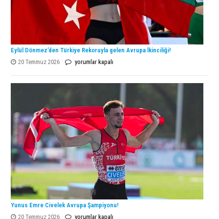
Eylül Dönmez’den Türkiye Rekoruyla gelen Avrupa İkinciliği!
Eylül
20 Temmuz 2026
yorumlar kapalı
Dönmez’den
Türkiye
Rekoruyla
gelen
Avrupa
İkinciliği!
için
Yunus Emre Civelek Avrupa Şampiyonu!
Yunus
20 Temmuz 2026
yorumlar kapalı