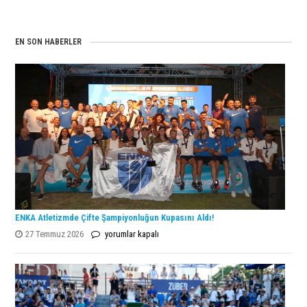
EN SON HABERLER
ENKA Atletizmde Çifte Şampiyonluğun Kupasını Aldı!
ENKA
27 Temmuz 2026
yorumlar kapalı
Atletizmde
Çifte
Şampiyonluğun
Kupasını