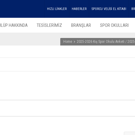
HIZLI LİNKLER
HABERLER
SPORCU VELİSİ EL KİTABI
BR
ULÜP HAKKINDA
TESİSLERİMİZ
BRANŞLAR
SPOR OKULLARI
Home
2025-2026 Kış Spor Okulu Anketi / 2025