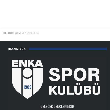
Telif Hakkı 2025
ENKA Spor Kulübü
HAKKIMIZDA
GELECEK GENÇLERİNDİR