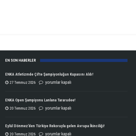
EN SON HABERLER
ENKA Atletizmde Çifte Şampiyonluğun Kupasını Aldı!
ENKA
yorumlar kapalı
27 Temmuz 2026
Atletizmde
Çifte
ENKA Open Şampiyonu Lanlana Tararudee!
Şampiyonluğun
ENKA
yorumlar kapalı
20 Temmuz 2026
Kupasını
Open
Aldı!
Şampiyonu
Eylül Dönmez’den Türkiye Rekoruyla gelen Avrupa İkinciliği!
için
Lanlana
Eylül
yorumlar kapalı
20 Temmuz 2026