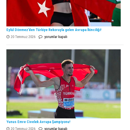
Eylül Dönmez’den Türkiye Rekoruyla gelen Avrupa İkinciliği!
Eylül
20 Temmuz 2026
yorumlar kapalı
Dönmez’den
Türkiye
Rekoruyla
gelen
Avrupa
İkinciliği!
için
Yunus Emre Civelek Avrupa Şampiyonu!
Yunus
20 Temmuz 2026
yorumlar kapalı