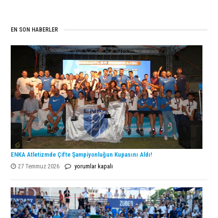
EN SON HABERLER
ENKA Atletizmde Çifte Şampiyonluğun Kupasını Aldı!
ENKA
27 Temmuz 2026
yorumlar kapalı
Atletizmde
Çifte
Şampiyonluğun
Kupasını