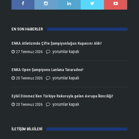
EN SON HABERLER
ENKA Atletizmde Çifte Şampiyonluğun Kupasını Aldı!
ENKA
yorumlar kapalı
27 Temmuz 2026
Atletizmde
Çifte
ENKA Open Şampiyonu Lanlana Tararudee!
Şampiyonluğun
ENKA
yorumlar kapalı
20 Temmuz 2026
Kupasını
Open
Aldı!
Şampiyonu
Eylül Dönmez’den Türkiye Rekoruyla gelen Avrupa İkinciliği!
için
Lanlana
Eylül
yorumlar kapalı
20 Temmuz 2026
Tararudee!
Dönmez’den
için
Türkiye
İLETİŞİM BİLGİLERİ
Rekoruyla
gelen