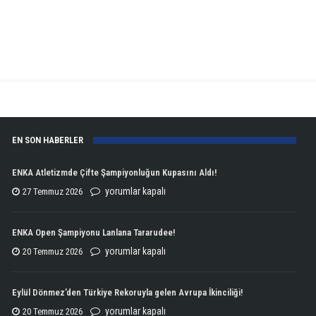
EN SON HABERLER
ENKA Atletizmde Çifte Şampiyonluğun Kupasını Aldı!
ENKA
yorumlar kapalı
27 Temmuz 2026
Atletizmde
Çifte
ENKA Open Şampiyonu Lanlana Tararudee!
Şampiyonluğun
ENKA
yorumlar kapalı
20 Temmuz 2026
Kupasını
Open
Aldı!
Şampiyonu
Eylül Dönmez’den Türkiye Rekoruyla gelen Avrupa İkinciliği!
için
Lanlana
Eylül
yorumlar kapalı
20 Temmuz 2026