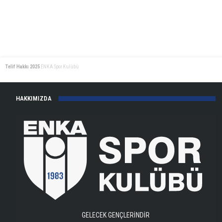
Telif Hakkı 2025
ENKA Spor Kulübü
HAKKIMIZDA
GELECEK GENÇLERİNDİR