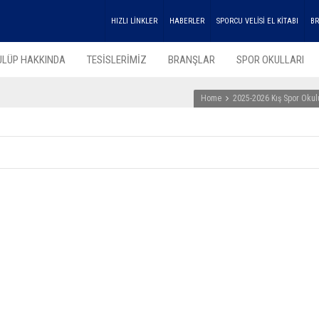
HIZLI LİNKLER
HABERLER
SPORCU VELİSİ EL KİTABI
BR
ULÜP HAKKINDA
TESİSLERİMİZ
BRANŞLAR
SPOR OKULLARI
Home
2025-2026 Kış Spor Okul