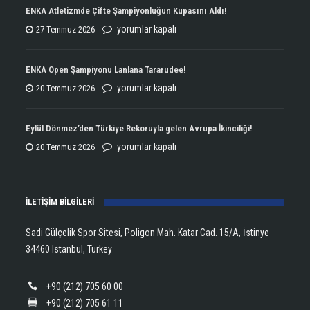
ENKA Atletizmde Çifte Şampiyonluğun Kupasını Aldı!
ENKA
yorumlar kapalı
27 Temmuz 2026
Atletizmde
Çifte
ENKA Open Şampiyonu Lanlana Tararudee!
Şampiyonluğun
ENKA
yorumlar kapalı
20 Temmuz 2026
Kupasını
Open
Aldı!
Şampiyonu
Eylül Dönmez’den Türkiye Rekoruyla gelen Avrupa İkinciliği!
için
Lanlana
Eylül
yorumlar kapalı
20 Temmuz 2026
Tararudee!
Dönmez’den
için
Türkiye
İLETİŞİM BİLGİLERİ
Rekoruyla
gelen
Sadi Gülçelik Spor Sitesi, Poligon Mah. Katar Cad. 15/A, İstinye
Avrupa
34460 Istanbul, Turkey
İkinciliği!
için
+90 (212) 705 60 00
+90 (212) 705 61 11