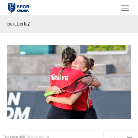
ipek_berfu2
Telif Hakkı 2025
ENKA Spor Kulübü