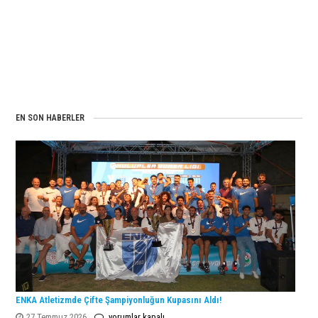
EN SON HABERLER
ENKA Atletizmde Çifte Şampiyonluğun Kupasını Aldı!
ENKA
27 Temmuz 2026
yorumlar kapalı