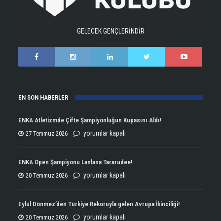
GELECEK GENÇLERİNDİR
EN SON HABERLER
ENKA Atletizmde Çifte Şampiyonluğun Kupasını Aldı!
ENKA
yorumlar kapalı
27 Temmuz 2026
Atletizmde
Çifte
ENKA Open Şampiyonu Lanlana Tararudee!
Şampiyonluğun
ENKA
yorumlar kapalı
20 Temmuz 2026
Kupasını
Open
Aldı!
Şampiyonu
Eylül Dönmez’den Türkiye Rekoruyla gelen Avrupa İkinciliği!
için
Lanlana
Eylül
yorumlar kapalı
20 Temmuz 2026