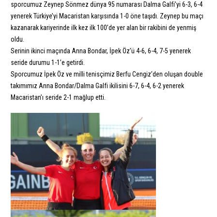
sporcumuz Zeynep Sönmez dünya 95 numarası Dalma Galfi’yi 6-3, 6-4
yenerek Türkiye’yi Macaristan karşısında 1-0 öne taşıdı. Zeynep bu maçı
kazanarak kariyerinde ilk kez ilk 100’de yer alan bir rakibini de yenmiş
oldu.
Serinin ikinci maçında Anna Bondar, İpek Öz’ü 4-6, 6-4, 7-5 yenerek
seride durumu 1-1’e getirdi.
Sporcumuz İpek Öz ve milli tenisçimiz Berfu Cengiz’den oluşan double
takımımız Anna Bondar/Dalma Galfi ikilisini 6-7, 6-4, 6-2 yenerek
Macaristan’ı seride 2-1 mağlup etti.