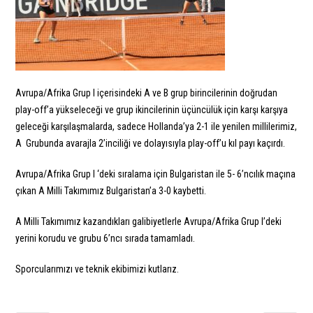
Avrupa/Afrika Grup I içerisindeki A ve B grup birincilerinin doğrudan
play-off’a yükseleceği ve grup ikincilerinin üçüncülük için karşı karşıya
geleceği karşılaşmalarda, sadece Hollanda’ya 2-1 ile yenilen millilerimiz,
A Grubunda avarajla 2’inciliği ve dolayısıyla play-off’u kıl payı kaçırdı.
Avrupa/Afrika Grup I ‘deki sıralama için Bulgaristan ile 5- 6’ncılık maçına
çıkan A Milli Takımımız Bulgaristan’a 3-0 kaybetti.
A Milli Takımımız kazandıkları galibiyetlerle Avrupa/Afrika Grup I’deki
yerini korudu ve grubu 6’ncı sırada tamamladı.
Sporcularımızı ve teknik ekibimizi kutlarız.