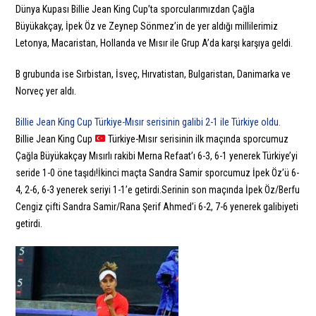
Dünya Kupası Billie Jean King Cup’ta sporcularımızdan Çağla
Büyükakçay, İpek Öz ve Zeynep Sönmez’in de yer aldığı millilerimiz
Letonya, Macaristan, Hollanda ve Mısır ile Grup A’da karşı karşıya geldi.
B grubunda ise Sırbistan, İsveç, Hırvatistan, Bulgaristan, Danimarka ve
Norveç yer aldı.
Billie Jean King Cup Türkiye-Mısır serisinin galibi 2-1 ile Türkiye oldu.
Billie Jean King Cup
Türkiye-Mısır serisinin ilk maçında sporcumuz
Çağla Büyükakçay Mısırlı rakibi Merna Refaat’ı 6-3, 6-1 yenerek Türkiye’yi
seride 1-0 öne taşıdı!İkinci maçta Sandra Samir sporcumuz İpek Öz’ü 6-
4, 2-6, 6-3 yenerek seriyi 1-1’e getirdi.Serinin son maçında İpek Öz/Berfu
Cengiz çifti Sandra Samir/Rana Şerif Ahmed’i 6-2, 7-6 yenerek galibiyeti
getirdi.