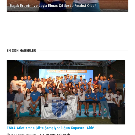
Başak Eraydın ve Leyla Elmas Çiftlerde Finalist Oldu!
için
Erkek
Milli
Takımımız
Dünya
Kupası
Finallerinde!
için
EN SON HABERLER
ENKA Atletizmde Çifte Şampiyonluğun Kupasını Aldı!
ENKA