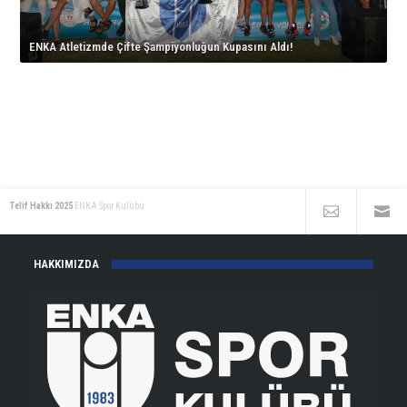
için
İkinciliği!
korta
için
çıkıyor!
ENKA Atletizmde Çifte Şampiyonluğun Kupasını Aldı!
için
Telif Hakkı 2025
ENKA Spor Kulübü
HAKKIMIZDA