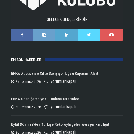
GELECEK GENÇLERİNDİR
EN SON HABERLER
ENKA Atletizmde Çifte Şampiyonluğun Kupasını Aldı!
ENKA
yorumlar kapalı
27 Temmuz 2026
Atletizmde
Çifte
ENKA Open Şampiyonu Lanlana Tararudee!
Şampiyonluğun
ENKA
yorumlar kapalı
20 Temmuz 2026
Kupasını
Open
Aldı!
Şampiyonu
Eylül Dönmez’den Türkiye Rekoruyla gelen Avrupa İkinciliği!
için
Lanlana
Eylül
yorumlar kapalı
20 Temmuz 2026