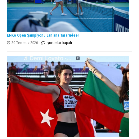
ENKA Open Şampiyonu Lanlana Tararudee!
ENKA
20 Temmuz 2026
yorumlar kapalı
Open
Şampiyonu
Lanlana
Tararudee!
için