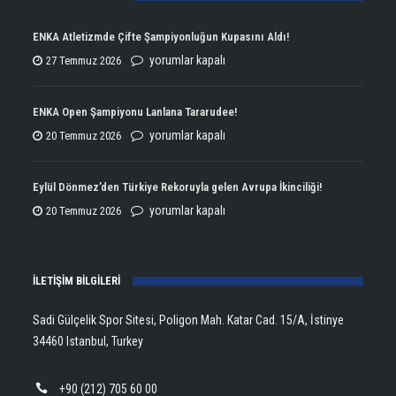
ENKA Atletizmde Çifte Şampiyonluğun Kupasını Aldı!
ENKA
yorumlar kapalı
27 Temmuz 2026
Atletizmde
Çifte
ENKA Open Şampiyonu Lanlana Tararudee!
Şampiyonluğun
ENKA
yorumlar kapalı
20 Temmuz 2026
Kupasını
Open
Aldı!
Şampiyonu
Eylül Dönmez’den Türkiye Rekoruyla gelen Avrupa İkinciliği!
için
Lanlana
Eylül
yorumlar kapalı
20 Temmuz 2026
Tararudee!
Dönmez’den
için
Türkiye
İLETİŞİM BİLGİLERİ
Rekoruyla
gelen
Sadi Gülçelik Spor Sitesi, Poligon Mah. Katar Cad. 15/A, İstinye
Avrupa
34460 Istanbul, Turkey
İkinciliği!
için
+90 (212) 705 60 00