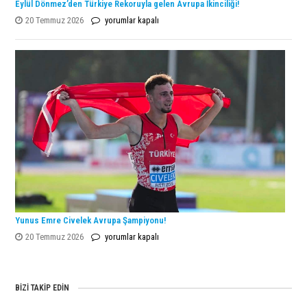
Eylül Dönmez’den Türkiye Rekoruyla gelen Avrupa İkinciliği!
Eylül
20 Temmuz 2026
yorumlar kapalı
Dönmez’den
Türkiye
Rekoruyla
gelen
Avrupa
İkinciliği!
için
Yunus Emre Civelek Avrupa Şampiyonu!
Yunus
20 Temmuz 2026
yorumlar kapalı
Emre
Civelek
Avrupa
BIZI TAKIP EDIN
Şampiyonu!