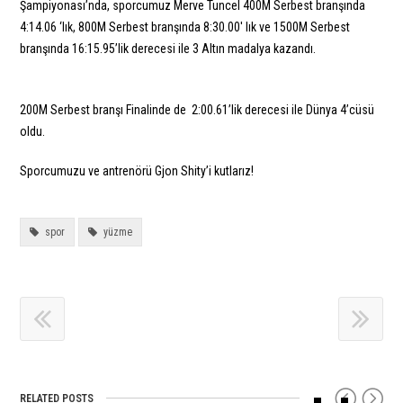
Şampiyonası’nda, sporcumuz Merve Tuncel
400M Serbest branşında
4:14.06 ‘lık,
800M Serbest branşında 8:30.00′ lık ve
1500M Serbest
branşında 16:15.95’lik derecesi ile 3 Altın madalya kazandı.
200M Serbest branşı Finalinde de 2:00.61’lik derecesi ile Dünya 4’cüsü
oldu.
Sporcumuzu ve antrenörü Gjon Shity’i kutlarız!
spor
yüzme
RELATED POSTS