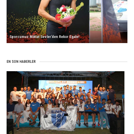
için
için
İkinci
için
Finalde!
için
için
Sporcumuz Miktat Sevler’den Rekor Egale!
EN SON HABERLER