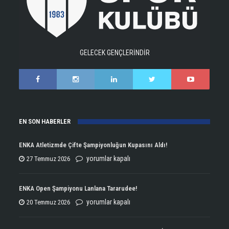
GELECEK GENÇLERİNDİR
EN SON HABERLER
ENKA Atletizmde Çifte Şampiyonluğun Kupasını Aldı!
ENKA
yorumlar kapalı
27 Temmuz 2026
Atletizmde
Çifte
ENKA Open Şampiyonu Lanlana Tararudee!
Şampiyonluğun
ENKA
yorumlar kapalı
20 Temmuz 2026
Kupasını
Open
Aldı!