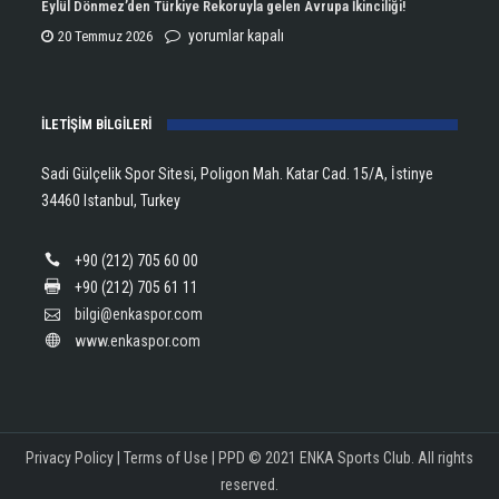
Şampiyonu
Eylül Dönmez’den Türkiye Rekoruyla gelen Avrupa İkinciliği!
için
Lanlana
Eylül
yorumlar kapalı
20 Temmuz 2026
Tararudee!
Dönmez’den
için
Türkiye
İLETİŞİM BİLGİLERİ
Rekoruyla
gelen
Sadi Gülçelik Spor Sitesi, Poligon Mah. Katar Cad. 15/A, İstinye
Avrupa
34460 Istanbul, Turkey
İkinciliği!
için
+90 (212) 705 60 00
+90 (212) 705 61 11
bilgi@enkaspor.com
www.enkaspor.com
Privacy Policy
|
Terms of Use
|
PPD
© 2021 ENKA Sports Club. All rights
reserved.