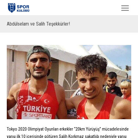
Abdülselam ve Salih Teşekkürler!
Tokyo 2020 Olimpiyat Oyunları erkekler “20km Yürüyüş” mücadelesinde
yarışı ilk 10 içerisinde götüren Salih Korkmaz sakatlığı nedeniyle yarışı