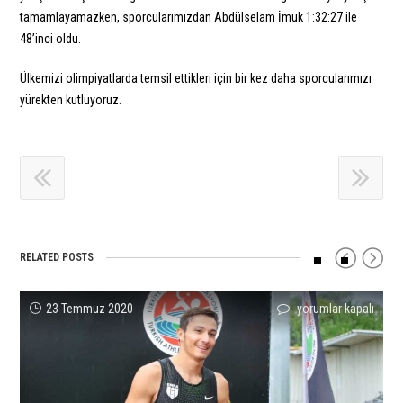
tamamlayamazken, sporcularımızdan Abdülselam İmuk 1:32:27 ile
48’inci oldu.
Ülkemizi olimpiyatlarda temsil ettikleri için bir kez daha sporcularımızı
yürekten kutluyoruz.
RELATED POSTS
Sporcumuz
Balkan
Atletizm
Alperen
Leyla
Yasemin
23 Temmuz 2020
yorumlar kapalı
yorumlar kapalı
yorumlar kapalı
yorumlar kapalı
yorumlar kapalı
yorumlar kapalı
Miktat
Şampiyonası’nda
Takımımız
Karahan’dan
Gençay’dan
Can
Sevler’den
Sporcularımızdan
Kadınlarda
Avrupa
Atletizm’de
Avrupa
Rekor
Başarılı
ve
Barajı!
Önemli
Salon
Egale!
Sonuçlar!
Erkeklerde
için
Derece!
Şampiyonası’nda