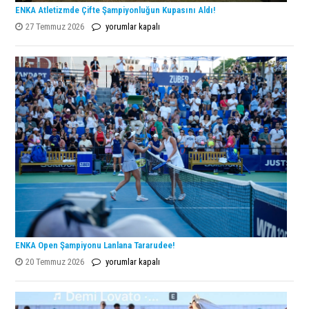
ENKA Atletizmde Çifte Şampiyonluğun Kupasını Aldı!
ENKA
27 Temmuz 2026
yorumlar kapalı
Atletizmde
Çifte
Şampiyonluğun
Kupasını
Aldı!
için
ENKA Open Şampiyonu Lanlana Tararudee!
ENKA
20 Temmuz 2026
yorumlar kapalı
Open
Şampiyonu