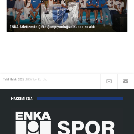
Kupasını
Tararudee!
gelen
Şampiyonu!
Open’da
Aldı!
için
Avrupa
için
İstanbul’da
için
İkinciliği!
korta
için
çıkıyor!
ENKA Atletizmde Çifte Şampiyonluğun Kupasını Aldı!
için
Telif Hakkı 2025
ENKA Spor Kulübü
HAKKIMIZDA