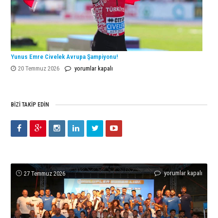
Yunus Emre Civelek Avrupa Şampiyonu!
Yunus
20 Temmuz 2026
yorumlar kapalı
Emre
Civelek
Avrupa
BIZI TAKIP EDIN
Şampiyonu!
için
ENKA
ENKA
Eylül
Yunus
Dünya
yorumlar kapalı
yorumlar kapalı
yorumlar kapalı
yorumlar kapalı
yorumlar kapalı
27 Temmuz 2026
Atletizmde
Open
Dönmez’den
Emre
tenisinin
Çifte
Şampiyonu
Türkiye
Civelek
yıldızları
Şampiyonluğun
Lanlana
Rekoruyla
Avrupa
ENKA