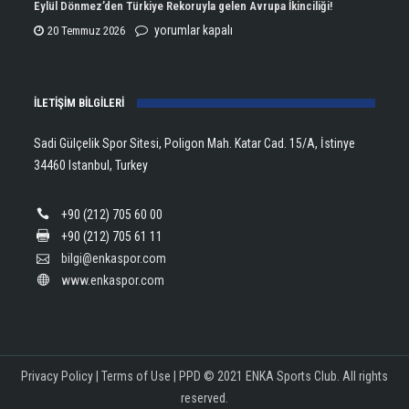
Şampiyonu
Eylül Dönmez’den Türkiye Rekoruyla gelen Avrupa İkinciliği!
için
Lanlana
Eylül
yorumlar kapalı
20 Temmuz 2026
Tararudee!
Dönmez’den
için
Türkiye
İLETİŞİM BİLGİLERİ
Rekoruyla
gelen
Sadi Gülçelik Spor Sitesi, Poligon Mah. Katar Cad. 15/A, İstinye
Avrupa
34460 Istanbul, Turkey
İkinciliği!
için
+90 (212) 705 60 00
+90 (212) 705 61 11
bilgi@enkaspor.com
www.enkaspor.com
Privacy Policy
|
Terms of Use
|
PPD
© 2021 ENKA Sports Club. All rights
reserved.