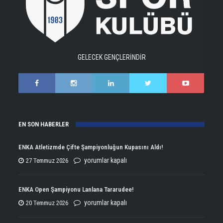
GELECEK GENÇLERİNDİR
EN SON HABERLER
ENKA Atletizmde Çifte Şampiyonluğun Kupasını Aldı!
ENKA
yorumlar kapalı
27 Temmuz 2026
Atletizmde
Çifte
ENKA Open Şampiyonu Lanlana Tararudee!
Şampiyonluğun
ENKA
yorumlar kapalı
20 Temmuz 2026
Kupasını
Open