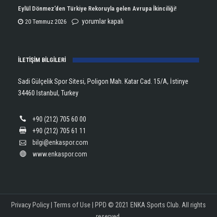
Aldı!
Şampiyonu
Eylül Dönmez’den Türkiye Rekoruyla gelen Avrupa İkinciliği!
için
Lanlana
Eylül
yorumlar kapalı
20 Temmuz 2026
Tararudee!
Dönmez’den
için
Türkiye
İLETİŞİM BİLGİLERİ
Rekoruyla
gelen
Sadi Gülçelik Spor Sitesi, Poligon Mah. Katar Cad. 15/A, İstinye
Avrupa
34460 Istanbul, Turkey
İkinciliği!
için
+90 (212) 705 60 00
+90 (212) 705 61 11
bilgi@enkaspor.com
www.enkaspor.com
Privacy Policy
|
Terms of Use
|
PPD
© 2021 ENKA Sports Club. All rights
reserved.