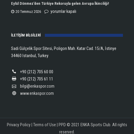
Aldı!
Şampiyonu
Eylül Dönmez’den Türkiye Rekoruyla gelen Avrupa İkinciliği!
için
Lanlana
Eylül
yorumlar kapalı
20 Temmuz 2026
Tararudee!
Dönmez’den
için
Türkiye
İLETİŞİM BİLGİLERİ
Rekoruyla
gelen
Sadi Gülçelik Spor Sitesi, Poligon Mah. Katar Cad. 15/A, İstinye
Avrupa
34460 Istanbul, Turkey
İkinciliği!
için
+90 (212) 705 60 00
+90 (212) 705 61 11
bilgi@enkaspor.com
www.enkaspor.com
Privacy Policy
|
Terms of Use
|
PPD
© 2021 ENKA Sports Club. All rights
reserved.