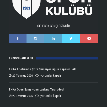
GELECEK GENÇLERİNDİR
EN SON HABERLER
ENKA Atletizmde Çifte Şampiyonluğun Kupasını Aldı!
ENKA
yorumlar kapalı
27 Temmuz 2026
Atletizmde
Çifte
ENKA Open Şampiyonu Lanlana Tararudee!
Şampiyonluğun
ENKA
yorumlar kapalı
20 Temmuz 2026
Kupasını
Open