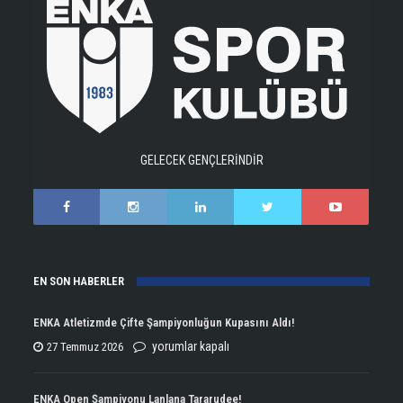
GELECEK GENÇLERİNDİR
EN SON HABERLER
ENKA Atletizmde Çifte Şampiyonluğun Kupasını Aldı!
ENKA
yorumlar kapalı
27 Temmuz 2026
Atletizmde
Çifte
ENKA Open Şampiyonu Lanlana Tararudee!