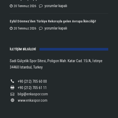
Şampiyonluğun
ENKA
yorumlar kapalı
20 Temmuz 2026
Kupasını
Open
Aldı!
Şampiyonu
Eylül Dönmez’den Türkiye Rekoruyla gelen Avrupa İkinciliği!
için
Lanlana
Eylül
yorumlar kapalı
20 Temmuz 2026
Tararudee!
Dönmez’den
için
Türkiye
İLETİŞİM BİLGİLERİ
Rekoruyla
gelen
Sadi Gülçelik Spor Sitesi, Poligon Mah. Katar Cad. 15/A, İstinye
Avrupa
34460 Istanbul, Turkey
İkinciliği!
için
+90 (212) 705 60 00
+90 (212) 705 61 11
bilgi@enkaspor.com
www.enkaspor.com