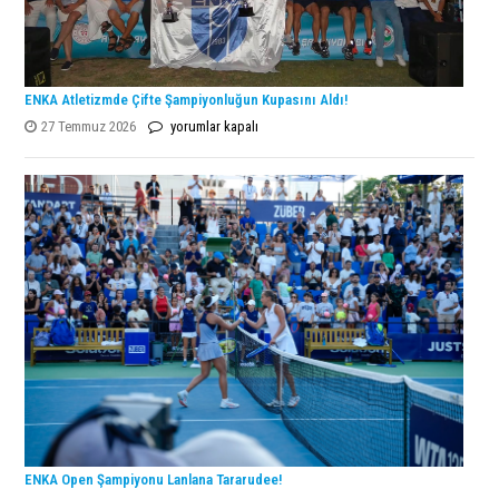
ENKA Atletizmde Çifte Şampiyonluğun Kupasını Aldı!
ENKA
27 Temmuz 2026
yorumlar kapalı
Atletizmde
Çifte
Şampiyonluğun
Kupasını
Aldı!
için
ENKA Open Şampiyonu Lanlana Tararudee!