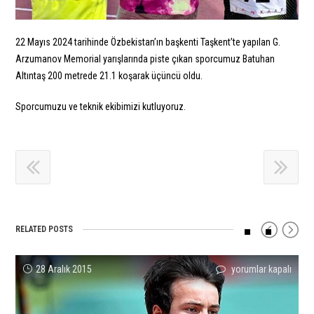
22 Mayıs 2024 tarihinde Özbekistan’ın başkenti Taşkent’te yapılan G.
Arzumanov Memorial yarışlarında piste çıkan sporcumuz Batuhan
Altıntaş 200 metrede 21.1 koşarak üçüncü oldu.
Sporcumuzu ve teknik ekibimizi kutluyoruz.
RELATED POSTS
Salon
Kulüpler
U20
Kadın
Damond
Sporcumuz
28 Aralık 2015
yorumlar kapalı
yorumlar kapalı
yorumlar kapalı
yorumlar kapalı
yorumlar kapalı
yorumlar kapalı
Rekor
Yürüyüş
Ligi
Bayrak
Leauge
Necati
Deneme
Ligi’nde
Final
Takımımızdan
Shanghai
Er