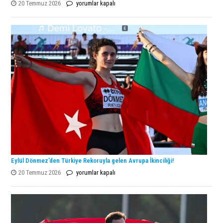
ENKA
20 Temmuz 2026
yorumlar kapalı
Open
Şampiyonu
Lanlana
Tararudee!
için
Eylül Dönmez’den Türkiye Rekoruyla gelen Avrupa İkinciliği!
Eylül
20 Temmuz 2026
yorumlar kapalı
Dönmez’den
Türkiye
Rekoruyla
gelen