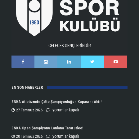
GELECEK GENÇLERİNDİR
EN SON HABERLER
ENKA Atletizmde Çifte Şampiyonluğun Kupasını Aldı!
ENKA
yorumlar kapalı
27 Temmuz 2026
Atletizmde
Çifte
ENKA Open Şampiyonu Lanlana Tararudee!
Şampiyonluğun
ENKA
yorumlar kapalı
20 Temmuz 2026