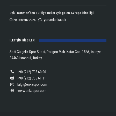
Kupasını
Open
Aldı!
Şampiyonu
Eylül Dönmez’den Türkiye Rekoruyla gelen Avrupa İkinciliği!
için
Lanlana
Eylül
yorumlar kapalı
20 Temmuz 2026
Tararudee!
Dönmez’den
için
Türkiye
İLETİŞİM BİLGİLERİ
Rekoruyla
gelen
Sadi Gülçelik Spor Sitesi, Poligon Mah. Katar Cad. 15/A, İstinye
Avrupa
34460 Istanbul, Turkey
İkinciliği!
için
+90 (212) 705 60 00
+90 (212) 705 61 11
bilgi@enkaspor.com
www.enkaspor.com