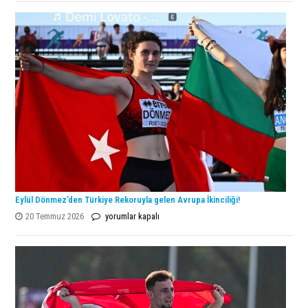
Şampiyonu
Lanlana
Tararudee!
için
Eylül Dönmez’den Türkiye Rekoruyla gelen Avrupa İkinciliği!
Eylül
20 Temmuz 2026
yorumlar kapalı
Dönmez’den
Türkiye
Rekoruyla
gelen
Avrupa