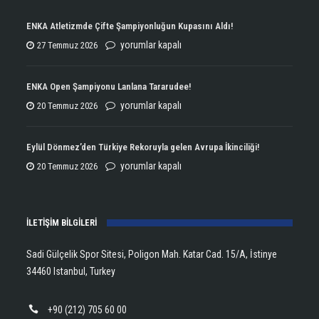
ENKA Atletizmde Çifte Şampiyonluğun Kupasını Aldı!
ENKA
yorumlar kapalı
27 Temmuz 2026
Atletizmde
Çifte
ENKA Open Şampiyonu Lanlana Tararudee!
Şampiyonluğun
ENKA
yorumlar kapalı
20 Temmuz 2026
Kupasını
Open
Aldı!
Şampiyonu
Eylül Dönmez’den Türkiye Rekoruyla gelen Avrupa İkinciliği!
için
Lanlana
Eylül
yorumlar kapalı
20 Temmuz 2026
Tararudee!
Dönmez’den
için
Türkiye
İLETİŞİM BİLGİLERİ
Rekoruyla
gelen
Sadi Gülçelik Spor Sitesi, Poligon Mah. Katar Cad. 15/A, İstinye
Avrupa
34460 Istanbul, Turkey
İkinciliği!
için
+90 (212) 705 60 00