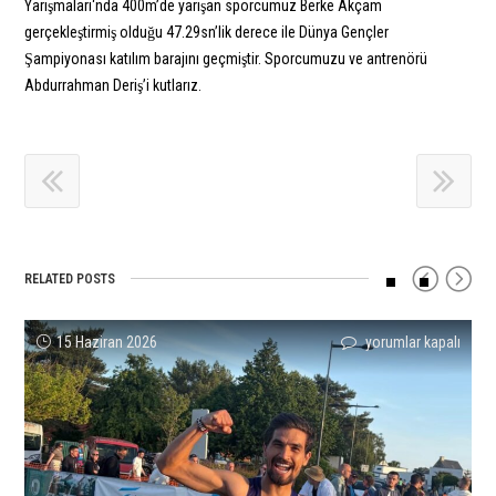
Yarışmaları‘nda 400m’de yarışan sporcumuz Berke Akçam
gerçekleştirmiş olduğu 47.29sn’lik derece ile Dünya Gençler
Şampiyonası katılım barajını geçmiştir. Sporcumuzu ve antrenörü
Abdurrahman Deriş’i kutlarız.
RELATED POSTS
Ramazan
Umut
Mehmet
Tuğba
Buse
Miktat
15 Haziran 2026
yorumlar kapalı
yorumlar kapalı
yorumlar kapalı
yorumlar kapalı
yorumlar kapalı
yorumlar kapalı
Baştuğ
Uysal’dan
Çelik
Güvenç’den
Savaşkan’dan
Sevler
Türkiye
Bir
ve
23
Birincilik!
Finlandiya’da
Rekorunu
Rekor
Ali
Yaş
için
İkinci!
Egale
Daha
Eren
Türkiye
için
Etti!
Geldi!
Ünlü
Rekoru