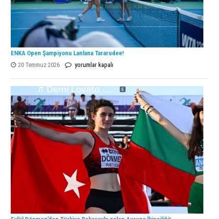
ENKA Open Şampiyonu Lanlana Tararudee!
ENKA
20 Temmuz 2026
yorumlar kapalı
Open
Şampiyonu
Lanlana
Tararudee!
için