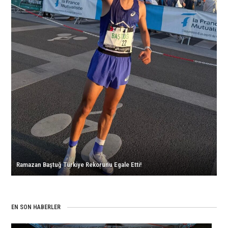
için
için
Salon
için
Sezonuna
Rekor
ve
Baraj
ile
Başladı!
için
Ramazan Baştuğ Türkiye Rekorunu Egale Etti!
EN SON HABERLER