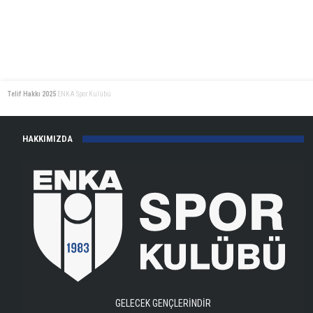
Telif Hakkı 2025
ENKA Spor Kulübü
HAKKIMIZDA
GELECEK GENÇLERİNDİR