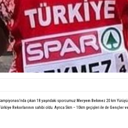
m Şampiyonası’nda çıkan 18 yaşındaki sporcumuz
Meryem Bekmez
20 km Yürüyüş
ürkiye Rekorlarının
sahibi oldu. Ayrıca 5km – 10km geçişleri ile de
Gençler ve