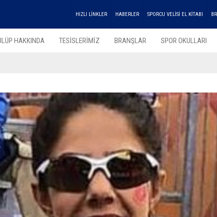
HIZLI LİNKLER
HABERLER
SPORCU VELİSİ EL KİTABI
BR
ULÜP HAKKINDA
TESİSLERİMİZ
BRANŞLAR
SPOR OKULLARI