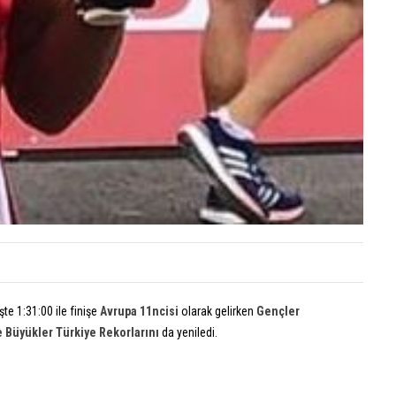
Rekoru
gelen
Avrup
İkincili
20
Temmu
2026
Eylü
Dön
yoruml
Tür
kapalı
Rek
gel
Yunus
Avr
Emre
İkinc
Civele
için
Avrup
te 1:31:00 ile finişe
Avrupa 11ncisi
olarak gelirken
Gençler
Şampi
 Büyükler Türkiye Rekorlarını
da yeniledi.
20
Temmu
2026
Yun