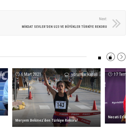
Emr
yoruml
Civ
kapalı
Avr
Next:
Şam
MİKDAT SEVLER’DEN U23 VE BÜYÜKLER TÜRKİYE REKORU
için
BIZI
TAKIP
EDIN
Meryem
alı
6 Mart 2021
yorumlar kapalı
17 Temmuz 
Bekmez’den
Türkiye
Rekoru!
için
E
 Zafer Barnes’ten Avrupa Şampiyonası Barajı
Meryem Bekmez’den Türkiye Rekoru!