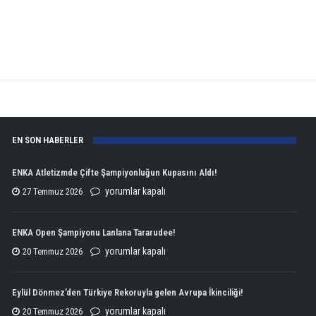
için
EN SON HABERLER
ENKA Atletizmde Çifte Şampiyonluğun Kupasını Aldı!
ENKA
yorumlar kapalı
27 Temmuz 2026
Atletizmde
Çifte
ENKA Open Şampiyonu Lanlana Tararudee!
Şampiyonluğun
ENKA
yorumlar kapalı
20 Temmuz 2026
Kupasını
Open
Aldı!
Şampiyonu
Eylül Dönmez’den Türkiye Rekoruyla gelen Avrupa İkinciliği!
için
Lanlana
Eylül
yorumlar kapalı
20 Temmuz 2026