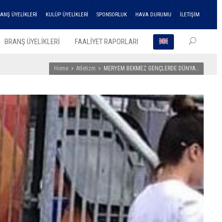
ANŞ ÜYELİKLERİ
KULÜP ÜYELİKLERİ
SPONSORLUK
HAVA DURUMU
İLETİŞİM
BRANŞ ÜYELİKLERİ
FAALİYET RAPORLARI
Home
Atletizm
MERYEM BEKMEZ GENÇLERDE DÜNYA…
EN SO
HABER
ENKA
Atleti
Çifte
Şampi
Kupası
Aldı!
27
Temmu
2026