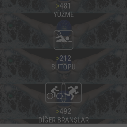
>
487
YÜZME
>
216
SUTOPU
>
499
DİĞER BRANŞLAR