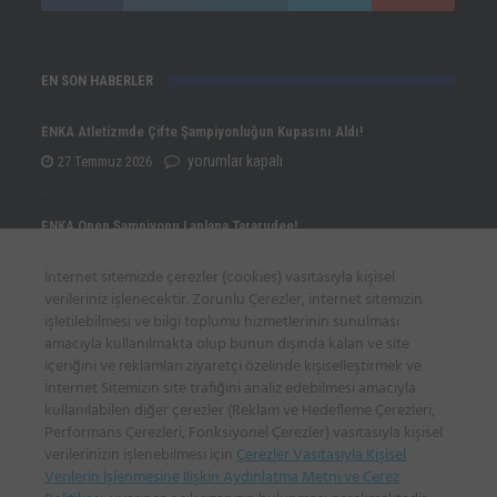
EN SON HABERLER
ENKA Atletizmde Çifte Şampiyonluğun Kupasını Aldı!
ENKA
yorumlar kapalı
27 Temmuz 2026
Atletizmde
Çifte
ENKA Open Şampiyonu Lanlana Tararudee!
Şampiyonluğun
ENKA
yorumlar kapalı
20 Temmuz 2026
İnternet sitemizde çerezler (cookies) vasıtasıyla kişisel
Kupasını
Open
verileriniz işlenecektir. Zorunlu Çerezler, internet sitemizin
Aldı!
Şampiyonu
işletilebilmesi ve bilgi toplumu hizmetlerinin sunulması
Eylül Dönmez’den Türkiye Rekoruyla gelen Avrupa İkinciliği!
için
amacıyla kullanılmakta olup bunun dışında kalan ve site
Lanlana
Eylül
yorumlar kapalı
20 Temmuz 2026
içeriğini ve reklamları ziyaretçi özelinde kişiselleştirmek ve
Tararudee!
Dönmez’den
İnternet Sitemizin site trafiğini analiz edebilmesi amacıyla
için
kullanılabilen diğer çerezler (Reklam ve Hedefleme Çerezleri,
Türkiye
Performans Çerezleri, Fonksiyonel Çerezler) vasıtasıyla kişisel
İLETİŞİM BİLGİLERİ
Rekoruyla
verilerinizin işlenebilmesi için
Çerezler Vasıtasıyla Kişisel
gelen
Verilerin İşlenmesine İlişkin Aydınlatma Metni ve Çerez
Sadi Gülçelik Spor Sitesi, Poligon Mah. Katar Cad. 15/A, İstinye