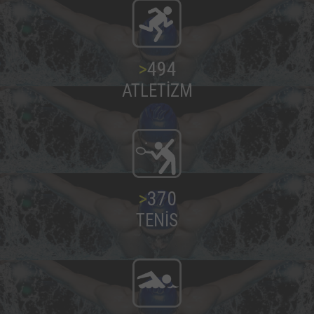
>
500
ATLETİZM
>
375
TENİS