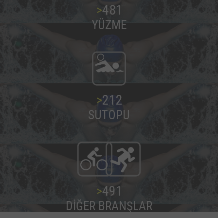
>
487
YÜZME
>
216
SUTOPU
>
499
DİĞER BRANŞLAR