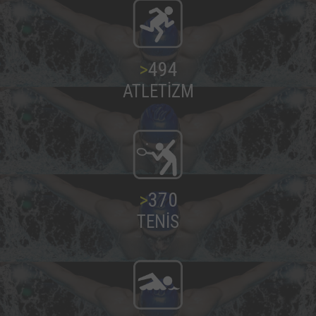
>
500
ATLETİZM
>
375
TENİS