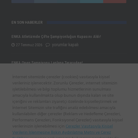
EN SON HABERLER
ENKA Atletizmde Çifte Şampiyonluğun Kupasını Aldı!
ENKA
yorumlar kapalı
27 Temmuz 2026
Atletizmde
Çifte
ENKA Open Şampiyonu Lanlana Tararudee!
Şampiyonluğun
ENKA
yorumlar kapalı
20 Temmuz 2026
İnternet sitemizde çerezler (cookies) vasıtasıyla kişisel
Kupasını
Open
verileriniz işlenecektir. Zorunlu Çerezler, internet sitemizin
Aldı!
Şampiyonu
işletilebilmesi ve bilgi toplumu hizmetlerinin sunulması
Eylül Dönmez’den Türkiye Rekoruyla gelen Avrupa İkinciliği!
için
amacıyla kullanılmakta olup bunun dışında kalan ve site
Lanlana
Eylül
yorumlar kapalı
20 Temmuz 2026
içeriğini ve reklamları ziyaretçi özelinde kişiselleştirmek ve
Tararudee!
Dönmez’den
İnternet Sitemizin site trafiğini analiz edebilmesi amacıyla
için
kullanılabilen diğer çerezler (Reklam ve Hedefleme Çerezleri,
Türkiye
Performans Çerezleri, Fonksiyonel Çerezler) vasıtasıyla kişisel
İLETİŞİM BİLGİLERİ
Rekoruyla
verilerinizin işlenebilmesi için
Çerezler Vasıtasıyla Kişisel
gelen
Verilerin İşlenmesine İlişkin Aydınlatma Metni ve Çerez
Sadi Gülçelik Spor Sitesi, Poligon Mah. Katar Cad. 15/A, İstinye