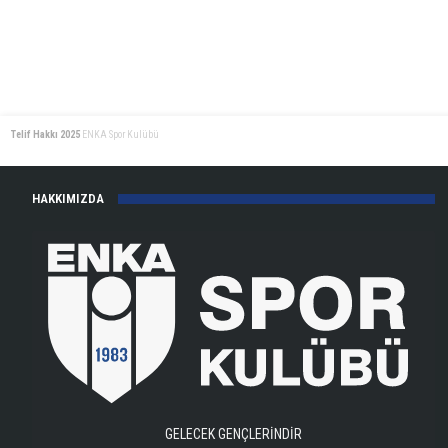
Telif Hakkı 2025
ENKA Spor Kulübü
HAKKIMIZDA
GELECEK GENÇLERİNDİR