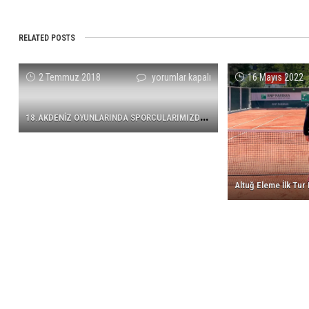
RELATED POSTS
18.AKDENİZ
2 Temmuz 2018
yorumlar kapalı
16 Mayıs 2022
OYUNLARINDA
SPORCULARIMIZDAN
1
8.AKDENİZ OYUNLARINDA SPORCULARIMIZDAN BAŞARILI SONUÇLAR
BAŞARILI
SONUÇLAR
için
Altuğ Eleme İlk Tur