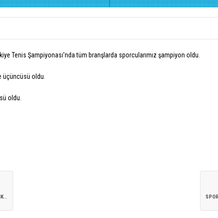
Türkiye Tenis Şampiyonası’nda tüm branşlarda sporcularımız şampiyon oldu.
e üçüncüsü oldu.
sü oldu.
B
ÜYÜKLER TÜRKIYE TENIS ŞAMPIYONASI’NDA ÇIFTLERDE DE KUPALAR ENKA’NIN!