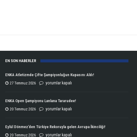
EN SON HABERLER
ENKA Atletizmde Çifte Şampiyonluğun Kupasını Aldı!
ENKA
yorumlar kapalı
27 Temmuz 2026
Atletizmde
Çifte
ENKA Open Şampiyonu Lanlana Tararudee!
Şampiyonluğun
ENKA
yorumlar kapalı
20 Temmuz 2026
Kupasını
Open
Aldı!
Şampiyonu
Eylül Dönmez’den Türkiye Rekoruyla gelen Avrupa İkinciliği!
için
Lanlana
Eylül
yorumlar kapalı
20 Temmuz 2026