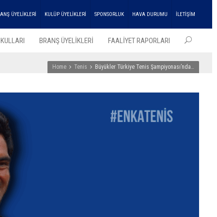
ANŞ ÜYELİKLERİ
KULÜP ÜYELİKLERİ
SPONSORLUK
HAVA DURUMU
İLETİŞİM
KULLARI
BRANŞ ÜYELİKLERİ
FAALİYET RAPORLARI
Home
Tenis
Büyükler Türkiye Tenis Şampiyonası’nda…
EN SO
HABER
ENKA
Atleti
Çifte
Şampi
Kupası
Aldı!
27
Temmu
2026