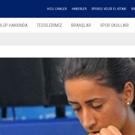
HIZLI LİNKLER
HABERLER
SPORCU VELİSİ EL KİTABI
BR
ULÜP HAKKINDA
TESİSLERİMİZ
BRANŞLAR
SPOR OKULLARI