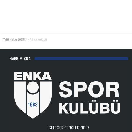
Telif Hakkı 2025
ENKA Spor Kulübü
HAKKIMIZDA
GELECEK GENÇLERİNDİR