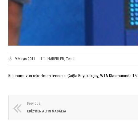
9 Mayıs 2011
HABERLER
,
Tenis
Kulübümüzün rekortmen teniscisi Çağla Büyükakçay, WTA Klasmanında 157nci 
Previous:
EDIZ’DEN ALTIN MADALYA