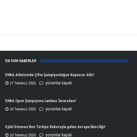
EN SON HABERLER
ENKA Atletizmde Çifte Şampiyonluğun Kupasını Aldı!
ENKA
yorumlar kapalı
27 Temmuz 2026
Atletizmde
Çifte
ENKA Open Şampiyonu Lanlana Tararudee!
Şampiyonluğun
ENKA
yorumlar kapalı
20 Temmuz 2026
Kupasını
Open
Aldı!
Şampiyonu
Eylül Dönmez’den Türkiye Rekoruyla gelen Avrupa İkinciliği!
için
Lanlana
Eylül
yorumlar kapalı
20 Temmuz 2026