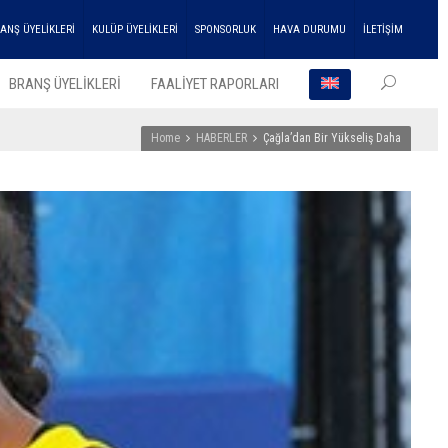
ANŞ ÜYELİKLERİ
KULÜP ÜYELİKLERİ
SPONSORLUK
HAVA DURUMU
İLETİŞİM
BRANŞ ÜYELİKLERİ
FAALİYET RAPORLARI
Home
HABERLER
Çağla’dan Bir Yükseliş Daha
EN SO
HABER
ENKA
Atleti
Çifte
Şampi
Kupası
Aldı!
27
Temmu
2026