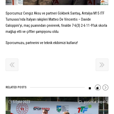
Sporcumuz Cengiz Aksu ve partneri Gökberk Sarıtaş, Antalya M15 ITF
Turnuvası’nda İtalyan rakipleri Matteo De Vincentis – Davide
Galoppini’yi, maç puanından çevirerek, finalde 7-6(3) 2-6 11-9’luk skorla
mağlup etti ve çiftler şampiyonu oldu.
Sporcumuzu, partnerini ve teknik ekibimizi kutlarız!
RELATED POSTS
Büyükler
Mars
Cem
Kerem
İrem
Ömer
5 Eylül 2023
yorumlar kapalı
yorumlar kapalı
yorumlar kapalı
yorumlar kapalı
yorumlar kapalı
yorumlar kapalı
Türkiye
Argun
İlkel
ve
Kurt’tan
Alkan
Tenis
Kosova’da
ATP
İrem
W15
is