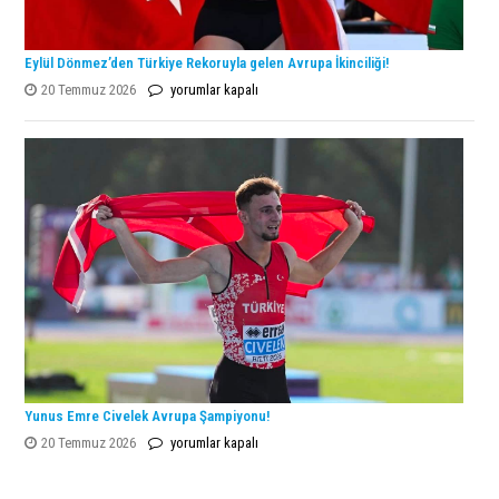
Eylül Dönmez’den Türkiye Rekoruyla gelen Avrupa İkinciliği!
Eylül
20 Temmuz 2026
yorumlar kapalı
Dönmez’den
Türkiye
Rekoruyla
gelen
Avrupa
İkinciliği!
için
Yunus Emre Civelek Avrupa Şampiyonu!
Yunus
20 Temmuz 2026
yorumlar kapalı
Emre
Civelek