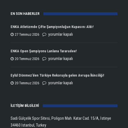
EN SON HABERLER
ENKA Atletizmde Çifte Şampiyonluğun Kupasını Aldı!
ENKA
yorumlar kapalı
27 Temmuz 2026
Atletizmde
Çifte
ENKA Open Şampiyonu Lanlana Tararudee!
Şampiyonluğun
ENKA
yorumlar kapalı
20 Temmuz 2026
Kupasını
Open
Aldı!
Şampiyonu
Eylül Dönmez’den Türkiye Rekoruyla gelen Avrupa İkinciliği!
için
Lanlana
Eylül
yorumlar kapalı
20 Temmuz 2026
Tararudee!
Dönmez’den
için
Türkiye
İLETİŞİM BİLGİLERİ
Rekoruyla
gelen
Sadi Gülçelik Spor Sitesi, Poligon Mah. Katar Cad. 15/A, İstinye
Avrupa
34460 Istanbul, Turkey