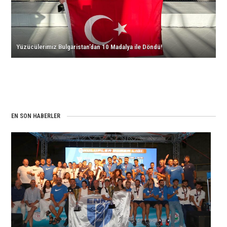
için
için
için
REKORU
için
Yüzücülerimiz Bulgaristan’dan 10 Madalya ile Döndü!
EN SON HABERLER