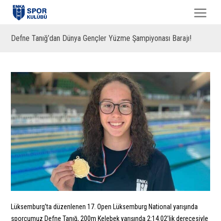
Defne Tanığ’dan Dünya Gençler Yüzme Şampiyonası Barajı!
Lüksemburg’ta düzenlenen 17. Open Lüksemburg National yarışında
sporcumuz Defne Tanığ, 200m Kelebek yarışında 2:14.02’lik derecesiyle