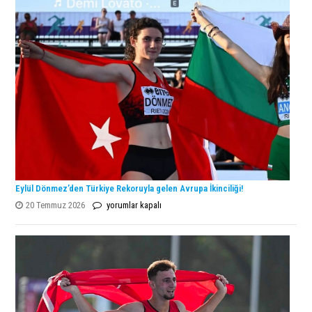
Şampiyonu
Lanlana
Tararudee!
için
Eylül Dönmez’den Türkiye Rekoruyla gelen Avrupa İkinciliği!
Eylül
20 Temmuz 2026
yorumlar kapalı
Dönmez’den
Türkiye
Rekoruyla
gelen
Avrupa
İkinciliği!