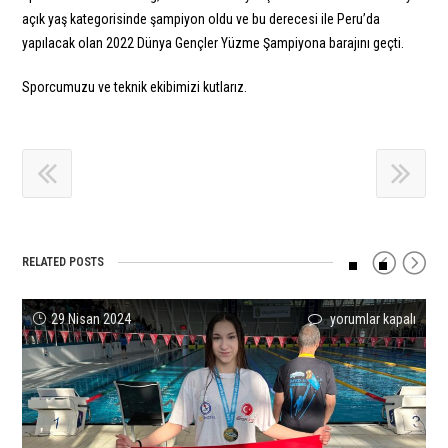
açık yaş kategorisinde şampiyon oldu ve bu derecesi ile Peru’da
yapılacak olan 2022 Dünya Gençler Yüzme Şampiyona barajını geçti.
Sporcumuzu ve teknik ekibimizi kutlarız.
RELATED POSTS
Yüzücülerimiz
Yüzme
Açık
Sudem
Sporcumuz
BERKAY
29 Nisan 2024
yorumlar kapalı
yorumlar kapalı
yorumlar kapalı
yorumlar kapalı
yorumlar kapalı
yorumlar kapalı
Bulgaristan’dan
Altyapı
Su
Denizli’den
Merve
ÖMER
10
Sporcularımızdan
Şampiyonası’nda
Türkiye
Tuncel’den
ÖĞRETİR’DEN
Madalya
Başarılı
Sporcularımızdan
Rekoru!
Dünya
AÇIK
ile
Sonuçlar!
Başarılı
için
Gençler
YAŞ
Döndü!
için
Sonuçlar!
Rekoru!!!
TÜRKİYE