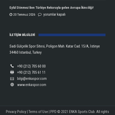
Aldı!
Şampiyonu
Eylül Dönmez’den Türkiye Rekoruyla gelen Avrupa İkinciliği!
için
Lanlana
Eylül
yorumlar kapalı
20 Temmuz 2026
Tararudee!
Dönmez’den
için
Türkiye
İLETİŞİM BİLGİLERİ
Rekoruyla
gelen
Sadi Gülçelik Spor Sitesi, Poligon Mah. Katar Cad. 15/A, İstinye
Avrupa
34460 Istanbul, Turkey
İkinciliği!
için
+90 (212) 705 60 00
+90 (212) 705 61 11
bilgi@enkaspor.com
www.enkaspor.com
Privacy Policy
|
Terms of Use
|
PPD
© 2021 ENKA Sports Club. All rights