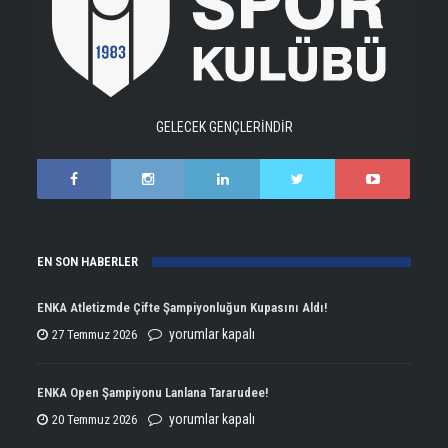
GELECEK GENÇLERİNDİR
EN SON HABERLER
ENKA Atletizmde Çifte Şampiyonluğun Kupasını Aldı!
ENKA
yorumlar kapalı
27 Temmuz 2026
Atletizmde
Çifte
ENKA Open Şampiyonu Lanlana Tararudee!
Şampiyonluğun
ENKA
yorumlar kapalı
20 Temmuz 2026
Kupasını
Open