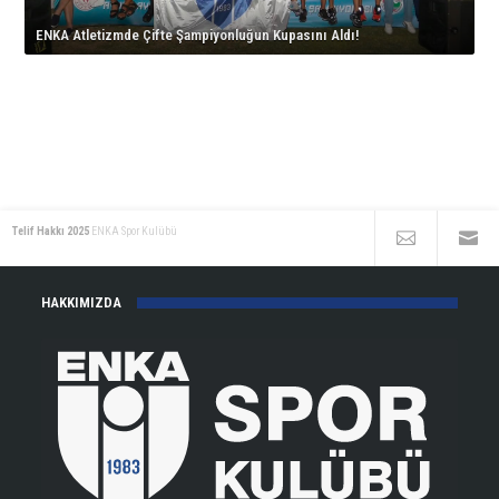
için
çıkıyor!
ENKA Atletizmde Çifte Şampiyonluğun Kupasını Aldı!
için
Telif Hakkı 2025
ENKA Spor Kulübü
HAKKIMIZDA