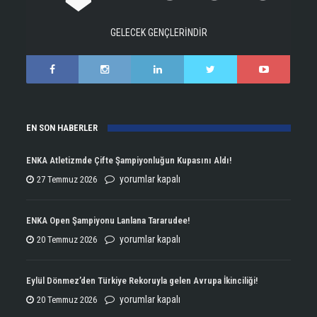
GELECEK GENÇLERİNDİR
EN SON HABERLER
ENKA Atletizmde Çifte Şampiyonluğun Kupasını Aldı!
ENKA
yorumlar kapalı
27 Temmuz 2026
Atletizmde
Çifte
ENKA Open Şampiyonu Lanlana Tararudee!
Şampiyonluğun
ENKA
yorumlar kapalı
20 Temmuz 2026
Kupasını
Open
Aldı!
Şampiyonu
Eylül Dönmez’den Türkiye Rekoruyla gelen Avrupa İkinciliği!
için
Lanlana
Eylül
yorumlar kapalı
20 Temmuz 2026
Tararudee!