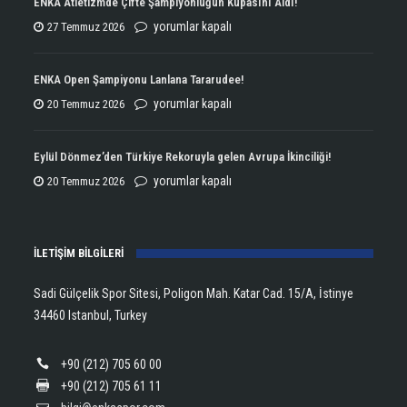
ENKA Atletizmde Çifte Şampiyonluğun Kupasını Aldı!
ENKA
yorumlar kapalı
27 Temmuz 2026
Atletizmde
Çifte
ENKA Open Şampiyonu Lanlana Tararudee!
Şampiyonluğun
ENKA
yorumlar kapalı
20 Temmuz 2026
Kupasını
Open
Aldı!
Şampiyonu
Eylül Dönmez’den Türkiye Rekoruyla gelen Avrupa İkinciliği!
için
Lanlana
Eylül
yorumlar kapalı
20 Temmuz 2026
Tararudee!
Dönmez’den
için
Türkiye
İLETİŞİM BİLGİLERİ
Rekoruyla
gelen
Sadi Gülçelik Spor Sitesi, Poligon Mah. Katar Cad. 15/A, İstinye
Avrupa
34460 Istanbul, Turkey
İkinciliği!
için
+90 (212) 705 60 00
+90 (212) 705 61 11