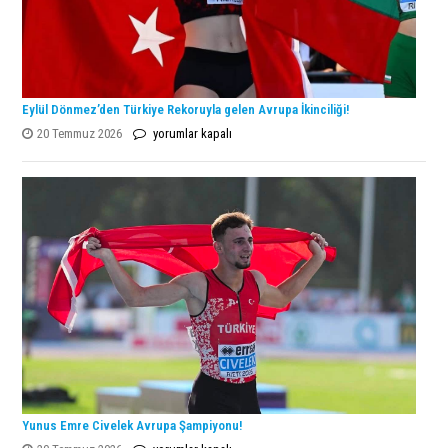
Eylül Dönmez’den Türkiye Rekoruyla gelen Avrupa İkinciliği!
Eylül
20 Temmuz 2026
yorumlar kapalı
Dönmez’den
Türkiye
Rekoruyla
gelen
Avrupa
İkinciliği!
için
Yunus Emre Civelek Avrupa Şampiyonu!