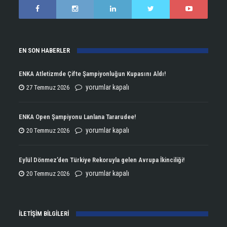
EN SON HABERLER
ENKA Atletizmde Çifte Şampiyonluğun Kupasını Aldı!
ENKA
yorumlar kapalı
27 Temmuz 2026
Atletizmde
Çifte
ENKA Open Şampiyonu Lanlana Tararudee!
Şampiyonluğun
ENKA
yorumlar kapalı
20 Temmuz 2026
Kupasını
Open
Aldı!
Şampiyonu
Eylül Dönmez’den Türkiye Rekoruyla gelen Avrupa İkinciliği!
için
Lanlana
Eylül
yorumlar kapalı
20 Temmuz 2026
Tararudee!
Dönmez’den
için
Türkiye
İLETİŞİM BİLGİLERİ
Rekoruyla