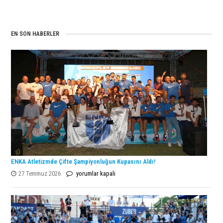
EN SON HABERLER
ENKA Atletizmde Çifte Şampiyonluğun Kupasını Aldı!
ENKA
27 Temmuz 2026
yorumlar kapalı
Atletizmde
Çifte
Şampiyonluğun
Kupasını