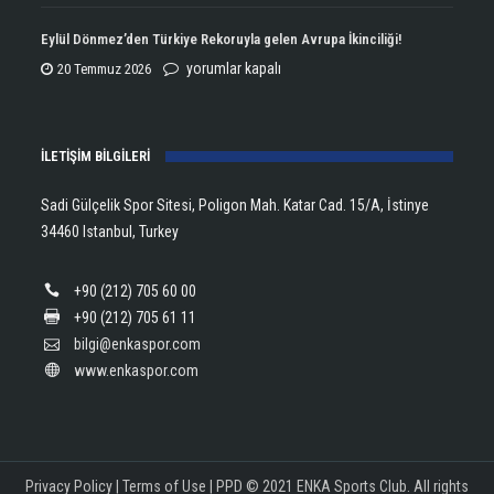
Open
Aldı!
Şampiyonu
Eylül Dönmez’den Türkiye Rekoruyla gelen Avrupa İkinciliği!
için
Lanlana
Eylül
yorumlar kapalı
20 Temmuz 2026
Tararudee!
Dönmez’den
için
Türkiye
İLETİŞİM BİLGİLERİ
Rekoruyla
gelen
Sadi Gülçelik Spor Sitesi, Poligon Mah. Katar Cad. 15/A, İstinye
Avrupa
34460 Istanbul, Turkey
İkinciliği!
için
+90 (212) 705 60 00
+90 (212) 705 61 11
bilgi@enkaspor.com
www.enkaspor.com
Privacy Policy
|
Terms of Use
|
PPD
© 2021 ENKA Sports Club. All rights