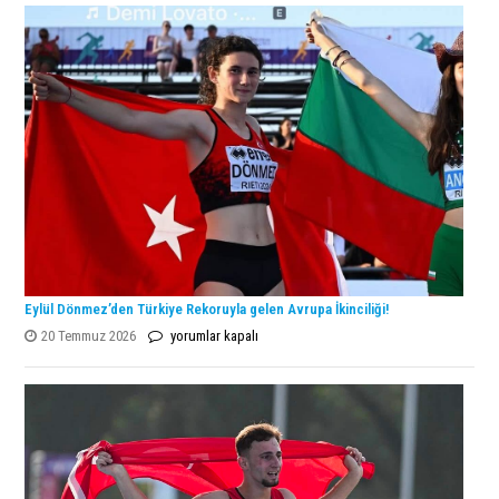
Şampiyonu
Lanlana
Tararudee!
için
Eylül Dönmez’den Türkiye Rekoruyla gelen Avrupa İkinciliği!
Eylül
20 Temmuz 2026
yorumlar kapalı
Dönmez’den
Türkiye
Rekoruyla
gelen
Avrupa
İkinciliği!