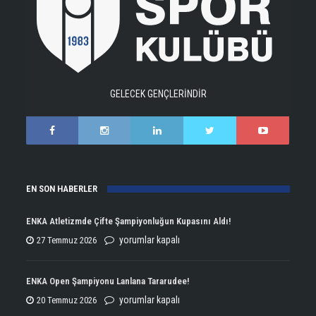
GELECEK GENÇLERİNDİR
EN SON HABERLER
ENKA Atletizmde Çifte Şampiyonluğun Kupasını Aldı!
ENKA
yorumlar kapalı
27 Temmuz 2026
Atletizmde
Çifte
ENKA Open Şampiyonu Lanlana Tararudee!
Şampiyonluğun
ENKA
yorumlar kapalı
20 Temmuz 2026
Kupasını