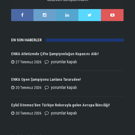
EN SON HABERLER
ENKA Atletizmde Çifte Şampiyonluğun Kupasını Aldı!
ENKA
yorumlar kapalı
27 Temmuz 2026
Atletizmde
Çifte
ENKA Open Şampiyonu Lanlana Tararudee!
Şampiyonluğun
ENKA
yorumlar kapalı
20 Temmuz 2026
Kupasını
Open
Aldı!
Şampiyonu
Eylül Dönmez’den Türkiye Rekoruyla gelen Avrupa İkinciliği!
için
Lanlana
Eylül
yorumlar kapalı
20 Temmuz 2026
Tararudee!
Dönmez’den
için
Türkiye