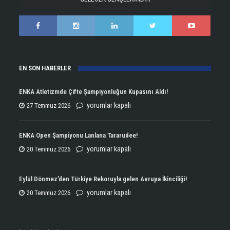
EN SON HABERLER
ENKA Atletizmde Çifte Şampiyonluğun Kupasını Aldı!
ENKA
yorumlar kapalı
27 Temmuz 2026
Atletizmde
Çifte
ENKA Open Şampiyonu Lanlana Tararudee!
Şampiyonluğun
ENKA
yorumlar kapalı
20 Temmuz 2026
Kupasını
Open
Aldı!
Şampiyonu
Eylül Dönmez’den Türkiye Rekoruyla gelen Avrupa İkinciliği!
için
Lanlana
Eylül
yorumlar kapalı
20 Temmuz 2026
Tararudee!
Dönmez’den
için
Türkiye