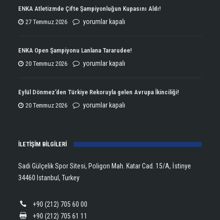
ENKA Atletizmde Çifte Şampiyonluğun Kupasını Aldı!
ENKA
yorumlar kapalı
27 Temmuz 2026
Atletizmde
Çifte
ENKA Open Şampiyonu Lanlana Tararudee!
Şampiyonluğun
ENKA
yorumlar kapalı
20 Temmuz 2026
Kupasını
Open
Aldı!
Şampiyonu
Eylül Dönmez’den Türkiye Rekoruyla gelen Avrupa İkinciliği!
için
Lanlana
Eylül
yorumlar kapalı
20 Temmuz 2026
Tararudee!
Dönmez’den
için
Türkiye
İLETİŞİM BİLGİLERİ
Rekoruyla
gelen
Sadi Gülçelik Spor Sitesi, Poligon Mah. Katar Cad. 15/A, İstinye
Avrupa
34460 Istanbul, Turkey
İkinciliği!
için
+90 (212) 705 60 00
+90 (212) 705 61 11