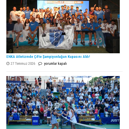
ENKA Atletizmde Çifte Şampiyonluğun Kupasını Aldı!
ENKA
27 Temmuz 2026
yorumlar kapalı
Atletizmde
Çifte
Şampiyonluğun
Kupasını
Aldı!
için