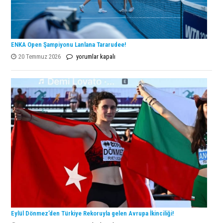
ENKA Open Şampiyonu Lanlana Tararudee!
ENKA
20 Temmuz 2026
yorumlar kapalı
Open
Şampiyonu
Lanlana
Tararudee!
için
Eylül Dönmez’den Türkiye Rekoruyla gelen Avrupa İkinciliği!