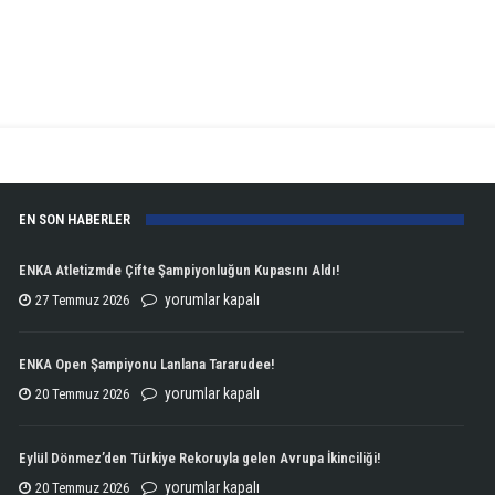
EN SON HABERLER
ENKA Atletizmde Çifte Şampiyonluğun Kupasını Aldı!
ENKA
yorumlar kapalı
27 Temmuz 2026
Atletizmde
Çifte
ENKA Open Şampiyonu Lanlana Tararudee!
Şampiyonluğun
ENKA
yorumlar kapalı
20 Temmuz 2026
Kupasını
Open
Aldı!
Şampiyonu
Eylül Dönmez’den Türkiye Rekoruyla gelen Avrupa İkinciliği!
için
Lanlana
Eylül
yorumlar kapalı
20 Temmuz 2026