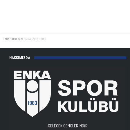
Telif Hakkı 2025
ENKA Spor Kulübü
HAKKIMIZDA
GELECEK GENÇLERİNDİR