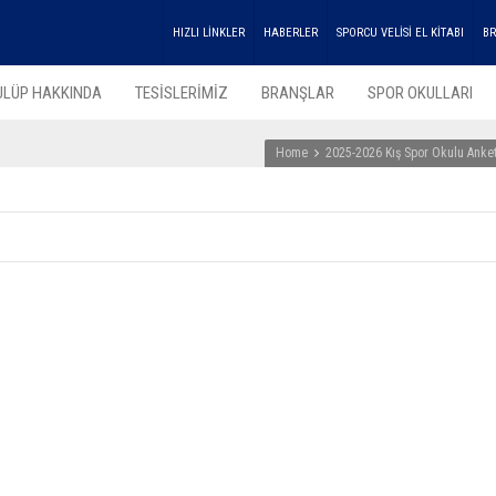
HIZLI LİNKLER
HABERLER
SPORCU VELİSİ EL KİTABI
BR
ULÜP HAKKINDA
TESİSLERİMİZ
BRANŞLAR
SPOR OKULLARI
Home
2025-2026 Kış Spor Okulu Anket