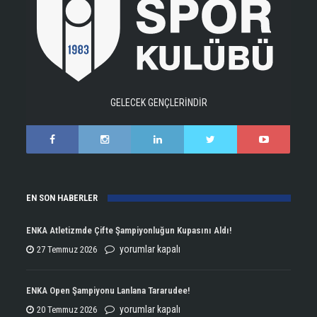
GELECEK GENÇLERİNDİR
EN SON HABERLER
ENKA Atletizmde Çifte Şampiyonluğun Kupasını Aldı!
ENKA
yorumlar kapalı
27 Temmuz 2026
Atletizmde
Çifte
ENKA Open Şampiyonu Lanlana Tararudee!
Şampiyonluğun
ENKA
yorumlar kapalı
20 Temmuz 2026