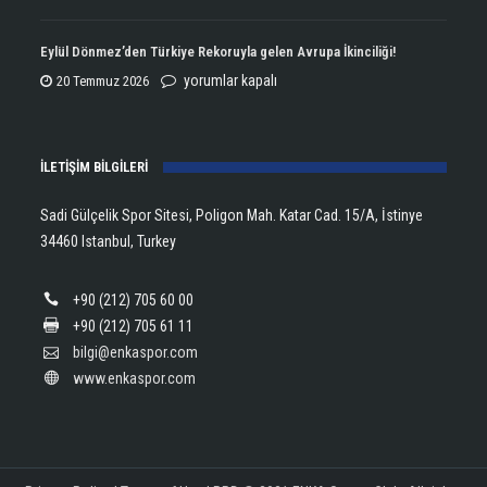
Kupasını
Open
Aldı!
Şampiyonu
Eylül Dönmez’den Türkiye Rekoruyla gelen Avrupa İkinciliği!
için
Lanlana
Eylül
yorumlar kapalı
20 Temmuz 2026
Tararudee!
Dönmez’den
için
Türkiye
İLETİŞİM BİLGİLERİ
Rekoruyla
gelen
Sadi Gülçelik Spor Sitesi, Poligon Mah. Katar Cad. 15/A, İstinye
Avrupa
34460 Istanbul, Turkey
İkinciliği!
için
+90 (212) 705 60 00
+90 (212) 705 61 11
bilgi@enkaspor.com
www.enkaspor.com