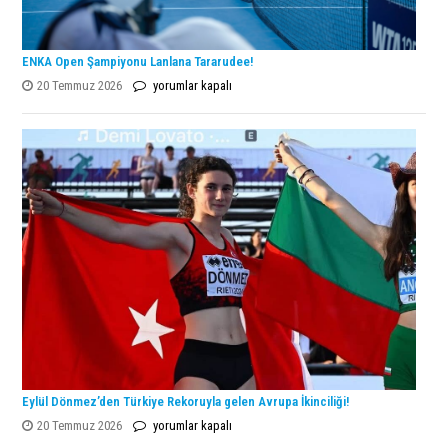
ENKA Open Şampiyonu Lanlana Tararudee!
ENKA
20 Temmuz 2026
yorumlar kapalı
Open
Şampiyonu
Lanlana
Tararudee!
için
Eylül Dönmez’den Türkiye Rekoruyla gelen Avrupa İkinciliği!
Eylül
20 Temmuz 2026
yorumlar kapalı