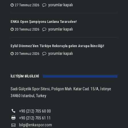
ENKA
yorumlar kapalı
27 Temmuz 2026
Atletizmde
Çifte
ENKA Open Şampiyonu Lanlana Tararudee!
Şampiyonluğun
ENKA
yorumlar kapalı
20 Temmuz 2026
Kupasını
Open
Aldı!
Şampiyonu
Eylül Dönmez’den Türkiye Rekoruyla gelen Avrupa İkinciliği!
için
Lanlana
Eylül
yorumlar kapalı
20 Temmuz 2026
Tararudee!
Dönmez’den
için
Türkiye
İLETİŞİM BİLGİLERİ
Rekoruyla
gelen
Sadi Gülçelik Spor Sitesi, Poligon Mah. Katar Cad. 15/A, İstinye
Avrupa
34460 Istanbul, Turkey
İkinciliği!
için
+90 (212) 705 60 00
+90 (212) 705 61 11
bilgi@enkaspor.com