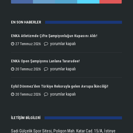
EN SON HABERLER
ENKA Atletizmde Çifte Şampiyonluğun Kupasını Aldı!
ENKA
yorumlar kapalı
27 Temmuz 2026
Atletizmde
Çifte
ENKA Open Şampiyonu Lanlana Tararudee!
Şampiyonluğun
ENKA
yorumlar kapalı
20 Temmuz 2026
Kupasını
Open
Aldı!
Şampiyonu
Eylül Dönmez’den Türkiye Rekoruyla gelen Avrupa İkinciliği!
için
Lanlana
Eylül
yorumlar kapalı
20 Temmuz 2026
Tararudee!
Dönmez’den
için
Türkiye
İLETİŞİM BİLGİLERİ
Rekoruyla
gelen
Sadi Gülçelik Spor Sitesi, Poligon Mah. Katar Cad. 15/A, İstinye