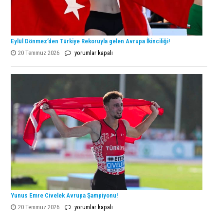
Eylül Dönmez’den Türkiye Rekoruyla gelen Avrupa İkinciliği!
Eylül
20 Temmuz 2026
yorumlar kapalı
Dönmez’den
Türkiye
Rekoruyla
gelen
Avrupa
İkinciliği!
için
Yunus Emre Civelek Avrupa Şampiyonu!
Yunus
20 Temmuz 2026
yorumlar kapalı