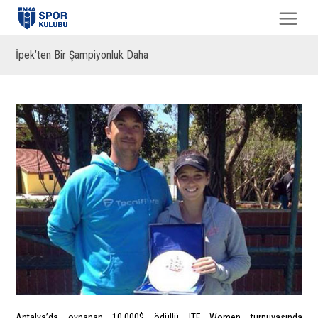
İpek’ten Bir Şampiyonluk Daha
Antalya’da oynanan 10.000$ ödüllü ITF Women turnuvasında