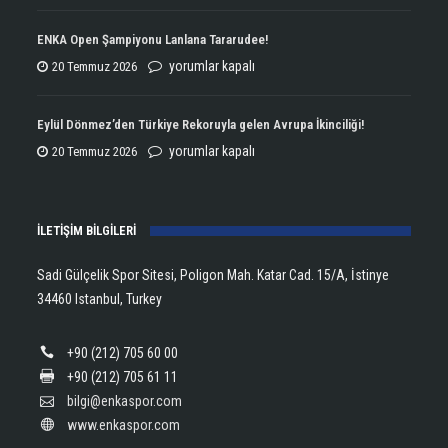
Atletizmde
Çifte
ENKA Open Şampiyonu Lanlana Tararudee!
Şampiyonluğun
ENKA
yorumlar kapalı
20 Temmuz 2026
Kupasını
Open
Aldı!
Şampiyonu
Eylül Dönmez’den Türkiye Rekoruyla gelen Avrupa İkinciliği!
için
Lanlana
Eylül
yorumlar kapalı
20 Temmuz 2026
Tararudee!
Dönmez’den
için
Türkiye
İLETİŞİM BİLGİLERİ
Rekoruyla
gelen
Sadi Gülçelik Spor Sitesi, Poligon Mah. Katar Cad. 15/A, İstinye
Avrupa
34460 Istanbul, Turkey
İkinciliği!
için
+90 (212) 705 60 00
+90 (212) 705 61 11
bilgi@enkaspor.com
www.enkaspor.com