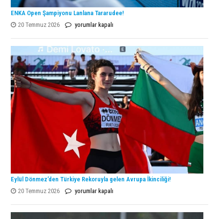
ENKA Open Şampiyonu Lanlana Tararudee!
ENKA
20 Temmuz 2026
yorumlar kapalı
Open
Şampiyonu
Lanlana
Tararudee!
için
Eylül Dönmez’den Türkiye Rekoruyla gelen Avrupa İkinciliği!
Eylül
20 Temmuz 2026
yorumlar kapalı
Dönmez’den
Türkiye