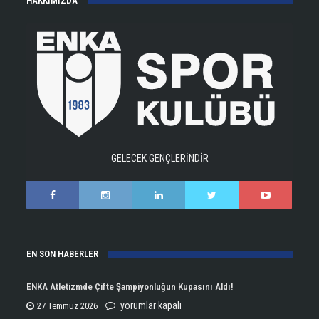
HAKKIMIZDA
GELECEK GENÇLERİNDİR
EN SON HABERLER
ENKA Atletizmde Çifte Şampiyonluğun Kupasını Aldı!
ENKA
yorumlar kapalı
27 Temmuz 2026