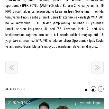
sporcumuz İPEK SOYLU ŞAMPİYON oldu. Bu yılın 2. ve kariyerinin 5. ITF
PRO Circuit tekler şampiyonluğunu kazanan İpek Soylu final maçında
turnuvanın 1 nolu seribaşı İsrailli Deniz Khazaniuk ile karşılaştı.
WTA 301
no ve kariyerinde 10 ITF tekler şampiyonluğu bulunan 19 yaşındaki
İsrailli sporcu karşısında ilk seti 7-5 kazanan İpek, 2. seti 6-4
kaybetmesine rağmen son sette 6-1 skorla rakibini mağlup etti. 18
yaşındaki sporcumuz WTA 493. sırada yer alıyor. Sporcumuz İpek Soylu
ve antrenörü Goran Marjan’ı kutluyor, başarılarının devamını diliyoruz.
RELATED POSTS
Eren
Başak’tan
Melisa
2017
İrem
14
25 Eylül 2022
yorumlar kapalı
yorumlar kapalı
yorumlar kapalı
yorumlar kapalı
yorumlar kapalı
yorumlar kapalı
Kip
Avrupa
Ercan’dan
Başarı
Kurt’tan
Yaş