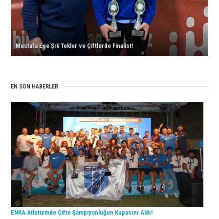
Turnuvasında
Sonuçlar
İkincilik!
Geldi!
için
için
Mustafa Ege Şık Tekler ve Çiftlerde Finalist!
EN SON HABERLER
ENKA Atletizmde Çifte Şampiyonluğun Kupasını Aldı!