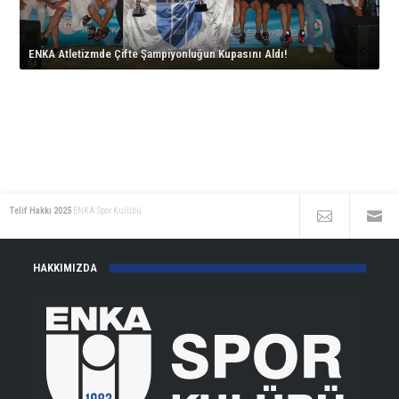
için
İkinciliği!
korta
için
çıkıyor!
ENKA Atletizmde Çifte Şampiyonluğun Kupasını Aldı!
için
Telif Hakkı 2025
ENKA Spor Kulübü
HAKKIMIZDA