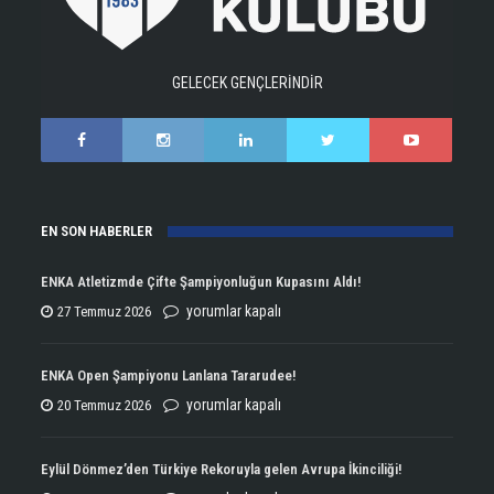
GELECEK GENÇLERİNDİR
EN SON HABERLER
ENKA Atletizmde Çifte Şampiyonluğun Kupasını Aldı!
ENKA
yorumlar kapalı
27 Temmuz 2026
Atletizmde
Çifte
ENKA Open Şampiyonu Lanlana Tararudee!
Şampiyonluğun
ENKA
yorumlar kapalı
20 Temmuz 2026
Kupasını
Open
Aldı!
Şampiyonu
Eylül Dönmez’den Türkiye Rekoruyla gelen Avrupa İkinciliği!
için
Lanlana