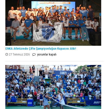
ENKA Atletizmde Çifte Şampiyonluğun Kupasını Aldı!
ENKA
27 Temmuz 2026
yorumlar kapalı
Atletizmde
Çifte
Şampiyonluğun
Kupasını
Aldı!
için