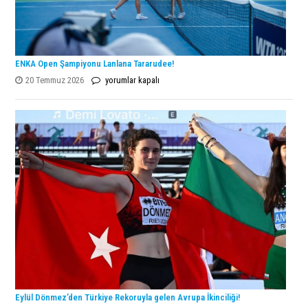
ENKA Open Şampiyonu Lanlana Tararudee!
ENKA
20 Temmuz 2026
yorumlar kapalı
Open
Şampiyonu
Lanlana
Tararudee!
için
Eylül Dönmez’den Türkiye Rekoruyla gelen Avrupa İkinciliği!