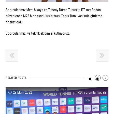
Sporcularımız Mert Alkaya ve Tuncay Duran Tunus’ta ITF tarafından
düzenlenen M25 Monastır Uluslararası Tenis Turnuvası’nda çiftlerde
finalist oldu.
Sporcularımızı ve teknik ekibimizi kutluyoruz.
RELATED POSTS
Sarp
Ayşe
Ayça
Melih
Özlem
Arda
29 Ekim 2022
yorumlar kapalı
yorumlar kapalı
yorumlar kapalı
yorumlar kapalı
yorumlar kapalı
yorumlar kapalı
Çiftlerde
Bal
Fidanoğlu’dan
Anavatan
Uslu
Azkara
İkinci
Sünyanın
Dünya
18
Şampiyon!
&
Oldu!
En
Çapında
Yaş
için
Tuncay