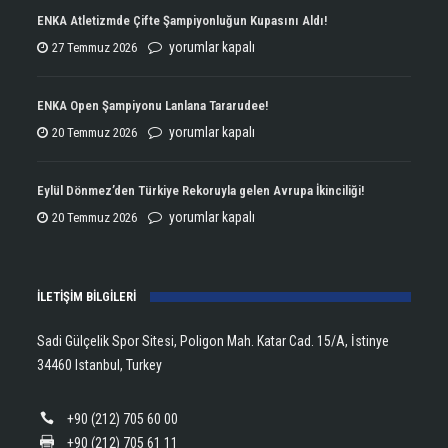
ENKA Atletizmde Çifte Şampiyonluğun Kupasını Aldı!
ENKA
yorumlar kapalı
27 Temmuz 2026
Atletizmde
Çifte
ENKA Open Şampiyonu Lanlana Tararudee!
Şampiyonluğun
ENKA
yorumlar kapalı
20 Temmuz 2026
Kupasını
Open
Aldı!
Şampiyonu
Eylül Dönmez’den Türkiye Rekoruyla gelen Avrupa İkinciliği!
için
Lanlana
Eylül
yorumlar kapalı
20 Temmuz 2026
Tararudee!
Dönmez’den
için
Türkiye
İLETİŞİM BİLGİLERİ
Rekoruyla
gelen
Sadi Gülçelik Spor Sitesi, Poligon Mah. Katar Cad. 15/A, İstinye
Avrupa
34460 Istanbul, Turkey
İkinciliği!
için
+90 (212) 705 60 00
+90 (212) 705 61 11