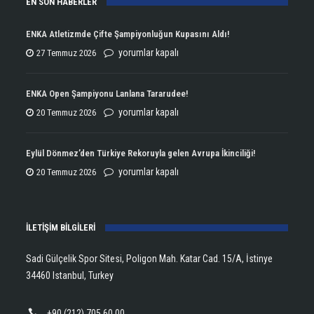
EN SON HABERLER
ENKA Atletizmde Çifte Şampiyonluğun Kupasını Aldı!
ENKA
yorumlar kapalı
27 Temmuz 2026
Atletizmde
Çifte
ENKA Open Şampiyonu Lanlana Tararudee!
Şampiyonluğun
ENKA
yorumlar kapalı
20 Temmuz 2026
Kupasını
Open
Aldı!
Şampiyonu
Eylül Dönmez’den Türkiye Rekoruyla gelen Avrupa İkinciliği!
için
Lanlana
Eylül
yorumlar kapalı
20 Temmuz 2026
Tararudee!
Dönmez’den
için
Türkiye
İLETİŞİM BİLGİLERİ
Rekoruyla
gelen
Sadi Gülçelik Spor Sitesi, Poligon Mah. Katar Cad. 15/A, İstinye
Avrupa
34460 Istanbul, Turkey
İkinciliği!
için
+90 (212) 705 60 00