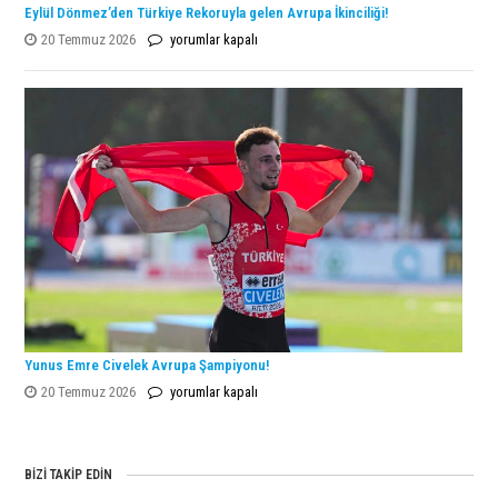
Eylül Dönmez’den Türkiye Rekoruyla gelen Avrupa İkinciliği!
Eylül
20 Temmuz 2026
yorumlar kapalı
Dönmez’den
Türkiye
Rekoruyla
gelen
Avrupa
İkinciliği!
için
Yunus Emre Civelek Avrupa Şampiyonu!
Yunus
20 Temmuz 2026
yorumlar kapalı
Emre
Civelek
Avrupa
BIZI TAKIP EDIN
Şampiyonu!