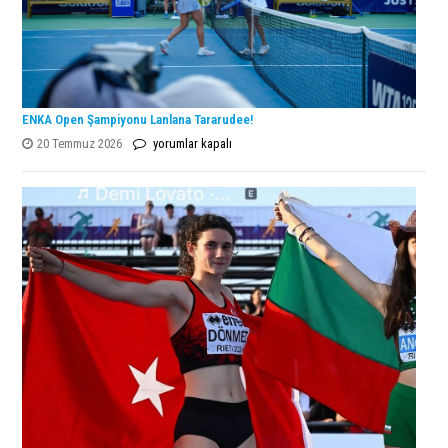
ENKA Open Şampiyonu Lanlana Tararudee!
ENKA
20 Temmuz 2026
yorumlar kapalı
Open
Şampiyonu
Lanlana
Tararudee!
için