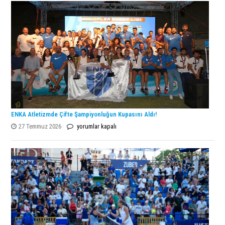
ENKA Atletizmde Çifte Şampiyonluğun Kupasını Aldı!
ENKA
27 Temmuz 2026
yorumlar kapalı
Atletizmde
Çifte
Şampiyonluğun
Kupasını
Aldı!
için