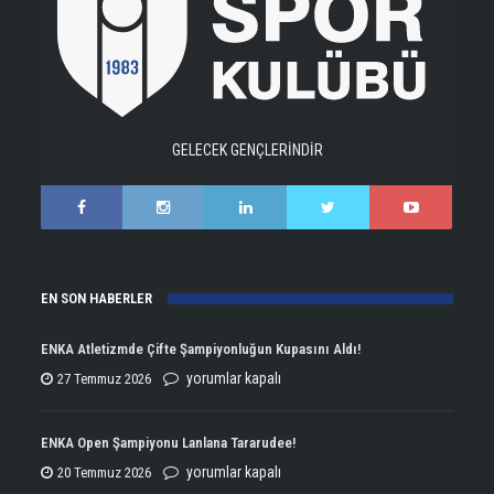
GELECEK GENÇLERİNDİR
EN SON HABERLER
ENKA Atletizmde Çifte Şampiyonluğun Kupasını Aldı!
ENKA
yorumlar kapalı
27 Temmuz 2026
Atletizmde
Çifte
ENKA Open Şampiyonu Lanlana Tararudee!
Şampiyonluğun
ENKA
yorumlar kapalı
20 Temmuz 2026