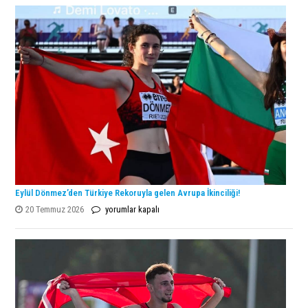
Şampiyonu
Lanlana
Tararudee!
için
Eylül Dönmez’den Türkiye Rekoruyla gelen Avrupa İkinciliği!
Eylül
20 Temmuz 2026
yorumlar kapalı
Dönmez’den
Türkiye
Rekoruyla
gelen
Avrupa
İkinciliği!