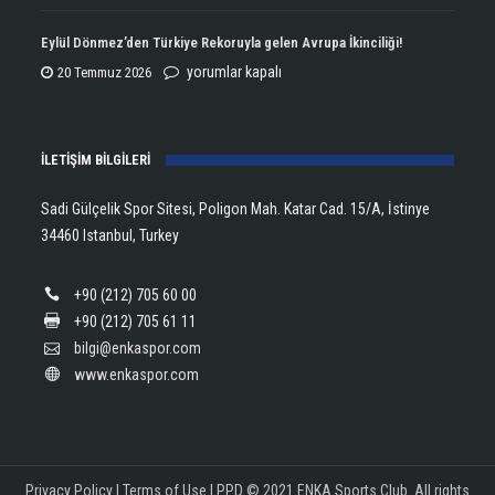
Kupasını
Open
Aldı!
Şampiyonu
Eylül Dönmez’den Türkiye Rekoruyla gelen Avrupa İkinciliği!
için
Lanlana
Eylül
yorumlar kapalı
20 Temmuz 2026
Tararudee!
Dönmez’den
için
Türkiye
İLETİŞİM BİLGİLERİ
Rekoruyla
gelen
Sadi Gülçelik Spor Sitesi, Poligon Mah. Katar Cad. 15/A, İstinye
Avrupa
34460 Istanbul, Turkey
İkinciliği!
için
+90 (212) 705 60 00
+90 (212) 705 61 11
bilgi@enkaspor.com
www.enkaspor.com
Privacy Policy
|
Terms of Use
|
PPD
© 2021 ENKA Sports Club. All rights