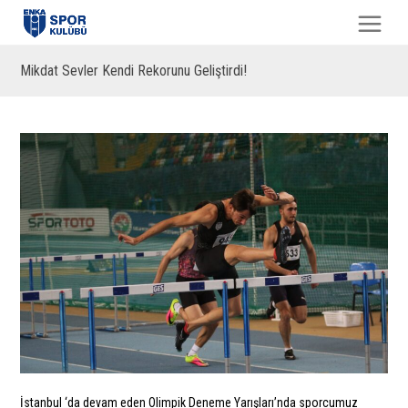
Mikdat Sevler Kendi Rekorunu Geliştirdi!
İstanbul ‘da devam eden Olimpik Deneme Yarışları’nda sporcumuz