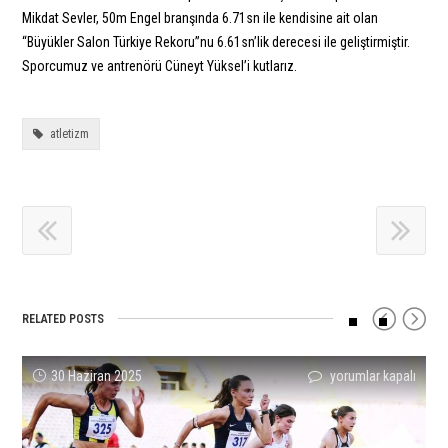
Mikdat Sevler, 50m Engel branşında 6.71sn ile kendisine ait olan
“Büyükler Salon Türkiye Rekoru”nu 6.61sn’lik derecesi ile geliştirmiştir.
Sporcumuz ve antrenörü Cüneyt Yüksel’i kutlarız.
atletizm
RELATED POSTS
Sıla
U20
İlkay
Ömer
Sporcumuz
Salih
30 Haziran 2025
yorumlar kapalı
yorumlar kapalı
yorumlar kapalı
yorumlar kapalı
yorumlar kapalı
yorumlar kapalı
Koloğlu’ndan
Kulüpler
Aydemir’den
Faruk
Miktat
Korkmaz
U23Türkiye
Türkiye
Türkiye
Çanakçı’dan
Sevler’den
Avrupa
Rekorları!
Şampiyonası’nda
Rekoru!
Türkiye
Rekor
İkincisi!